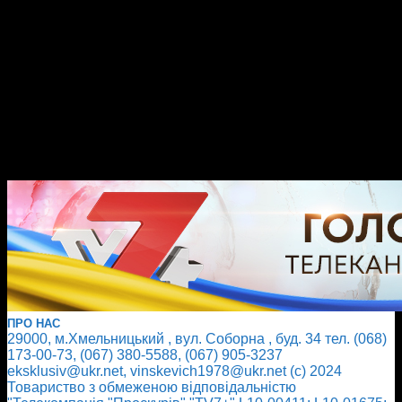
ПРО НАС
29000, м.Хмельницький , вул. Соборна , буд. 34 тел. (068)
173-00-73, (067) 380-5588, (067) 905-3237
eksklusiv@ukr.net, vinskevich1978@ukr.net (с) 2024
Товариство з обмеженою відповідальністю