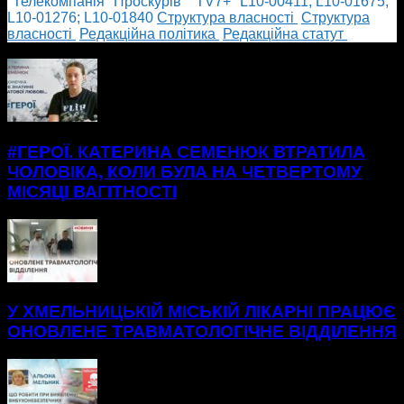
"Телекомпанія "Проскурів" "TV7+" L10-00411; L10-01675;
L10-01276; L10-01840
Cтруктура власності
Cтруктура
власності
Редакційна політика
Редакційна статут
БІЛЬШЕ НОВИН
#ГЕРОЇ. КАТЕРИНА СЕМЕНЮК ВТРАТИЛА
ЧОЛОВІКА, КОЛИ БУЛА НА ЧЕТВЕРТОМУ
МІСЯЦІ ВАГІТНОСТІ
У ХМЕЛЬНИЦЬКІЙ МІСЬКІЙ ЛІКАРНІ ПРАЦЮЄ
ОНОВЛЕНЕ ТРАВМАТОЛОГІЧНЕ ВІДДІЛЕННЯ