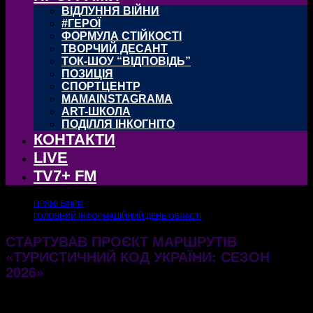
ВІДЛУННЯ ВІЙНИ
#ГЕРОЇ
ФОРМУЛА СТІЙКОСТІ
ТВОРЧИЙ ДЕСАНТ
ТОК-ШОУ “ВІДПОВІДЬ”
ПОЗИЦІЯ
СПОРТЦЕНТР
MAMAINSTAGRAMA
ART-ШКОЛА
ПОДІЛЛЯ ІНКОГНІТО
КОНТАКТИ
LIVE
TV7+ FM
ПРЯМІ ЕФІРИ
ГОЛОВНИЙ ІНФОРМАЦІЙНИЙ ДЕНЬ ОБЛАСТІ
СТАРТУВАВ ПРОЄКТ МАРШРУТІВ
«ТУРИСТИЧНИЙ КОД УКРАЇНИ: СЕЗОН
2026»
11.06.2026
155