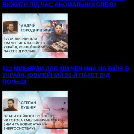
ВИЖИТИ ПІД ЧАС АНОМАЛЬНОЇ СПЕКИ
$22 МІЛЬЯРДИ ДЛЯ КІМ ЧЕН ИНА НА ВІЙНІ В
УКРАЇНІ, ЮВІЛЕЙНИЙ 50-Й ПАКЕТ ВІД
ПОЛЬЩІ