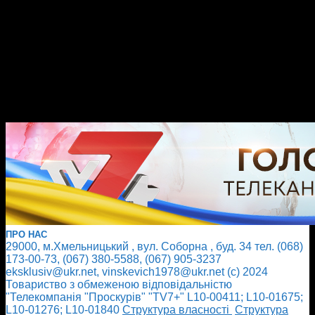
ПРО НАС
29000, м.Хмельницький , вул. Соборна , буд. 34 тел. (068)
173-00-73, (067) 380-5588, (067) 905-3237
eksklusiv@ukr.net, vinskevich1978@ukr.net (с) 2024
Товариство з обмеженою відповідальністю
"Телекомпанія "Проскурів" "TV7+" L10-00411; L10-01675;
L10-01276; L10-01840
Cтруктура власності
Cтруктура