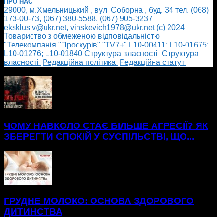
ПРО НАС
29000, м.Хмельницький , вул. Соборна , буд. 34 тел. (068)
173-00-73, (067) 380-5588, (067) 905-3237
eksklusiv@ukr.net, vinskevich1978@ukr.net (с) 2024
Товариство з обмеженою відповідальністю
"Телекомпанія "Проскурів" "TV7+" L10-00411; L10-01675;
L10-01276; L10-01840
Cтруктура власності
Cтруктура
власності
Редакційна політика
Редакційна статут
БІЛЬШЕ НОВИН
ЧОМУ НАВКОЛО СТАЄ БІЛЬШЕ АГРЕСІЇ? ЯК
ЗБЕРЕГТИ СПОКІЙ У СУСПІЛЬСТВІ, ЩО...
ГРУДНЕ МОЛОКО: ОСНОВА ЗДОРОВОГО
ДИТИНСТВА