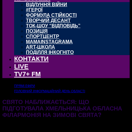
ВІДЛУННЯ ВІЙНИ
#ГЕРОЇ
ФОРМУЛА СТІЙКОСТІ
ТВОРЧИЙ ДЕСАНТ
ТОК-ШОУ “ВІДПОВІДЬ”
ПОЗИЦІЯ
СПОРТЦЕНТР
MAMAINSTAGRAMA
ART-ШКОЛА
ПОДІЛЛЯ ІНКОГНІТО
КОНТАКТИ
LIVE
TV7+ FM
ПРЯМІ ЕФІРИ
ГОЛОВНИЙ ІНФОРМАЦІЙНИЙ ДЕНЬ ОБЛАСТІ
СВЯТО НАБЛИЖАЄТЬСЯ: ЩО
ПІДГОТУВАЛА ХМЕЛЬНИЦЬКА ОБЛАСНА
ФІЛАРМОНІЯ НА ЗИМОВІ СВЯТА?
03.12.2025
389