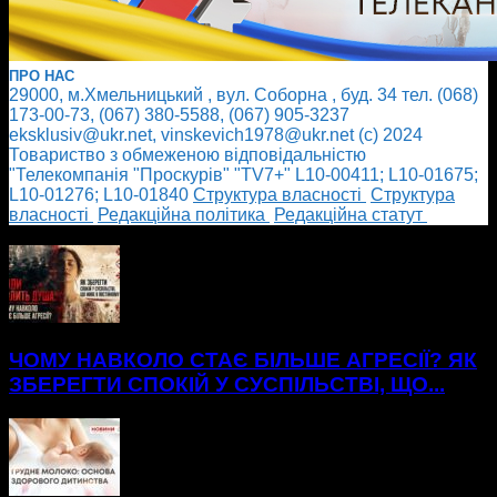
ПРО НАС
29000, м.Хмельницький , вул. Соборна , буд. 34 тел. (068)
173-00-73, (067) 380-5588, (067) 905-3237
eksklusiv@ukr.net, vinskevich1978@ukr.net (с) 2024
Товариство з обмеженою відповідальністю
"Телекомпанія "Проскурів" "TV7+" L10-00411; L10-01675;
L10-01276; L10-01840
Cтруктура власності
Cтруктура
власності
Редакційна політика
Редакційна статут
БІЛЬШЕ НОВИН
ЧОМУ НАВКОЛО СТАЄ БІЛЬШЕ АГРЕСІЇ? ЯК
ЗБЕРЕГТИ СПОКІЙ У СУСПІЛЬСТВІ, ЩО...