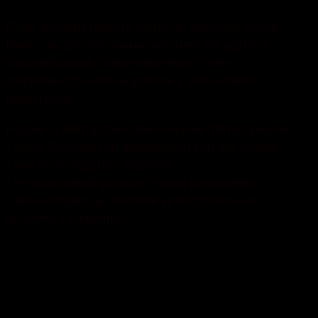
США демонструють жорстку позицію щодо
Ірану, водночас лунає критика на адресу
європейських союзників через їхню
обережність або неучасть у військових
ініціативах.
Разом із Віктором Ковальчуком обговорюємо:
• чому Вашингтон відмовляється від угоди;
• яку роль відіграє Європа;
• чи можливий розкол серед союзників;
• які наслідки це матиме для глобальної
безпеки та України.