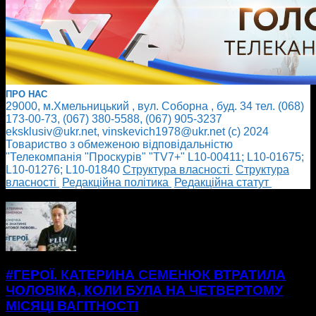
ПРО НАС
29000, м.Хмельницький , вул. Соборна , буд. 34 тел. (068)
173-00-73, (067) 380-5588, (067) 905-3237
eksklusiv@ukr.net, vinskevich1978@ukr.net (с) 2024
Товариство з обмеженою відповідальністю
"Телекомпанія "Проскурів" "TV7+" L10-00411; L10-01675;
L10-01276; L10-01840
Cтруктура власності
Cтруктура
власності
Редакційна політика
Редакційна статут
БІЛЬШЕ НОВИН
#ГЕРОЇ. КАТЕРИНА СЕМЕНЮК ВТРАТИЛА
ЧОЛОВІКА, КОЛИ БУЛА НА ЧЕТВЕРТОМУ
МІСЯЦІ ВАГІТНОСТІ