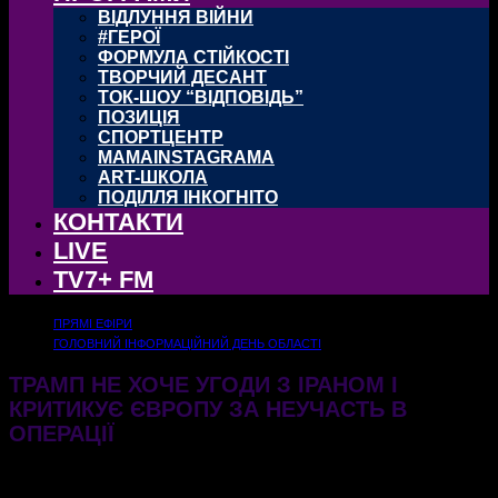
ВІДЛУННЯ ВІЙНИ
#ГЕРОЇ
ФОРМУЛА СТІЙКОСТІ
ТВОРЧИЙ ДЕСАНТ
ТОК-ШОУ “ВІДПОВІДЬ”
ПОЗИЦІЯ
СПОРТЦЕНТР
MAMAINSTAGRAMA
ART-ШКОЛА
ПОДІЛЛЯ ІНКОГНІТО
КОНТАКТИ
LIVE
TV7+ FM
ПРЯМІ ЕФІРИ
ГОЛОВНИЙ ІНФОРМАЦІЙНИЙ ДЕНЬ ОБЛАСТІ
ТРАМП НЕ ХОЧЕ УГОДИ З ІРАНОМ І
КРИТИКУЄ ЄВРОПУ ЗА НЕУЧАСТЬ В
ОПЕРАЦІЇ
04.03.2026
270