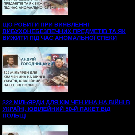
ЩО РОБИТИ ПРИ ВИЯВЛЕННІ
ВИБУХОНЕБЕЗПЕЧНИХ ПРЕДМЕТІВ ТА ЯК
ВИЖИТИ ПІД ЧАС АНОМАЛЬНОЇ СПЕКИ
$22 МІЛЬЯРДИ ДЛЯ КІМ ЧЕН ИНА НА ВІЙНІ В
УКРАЇНІ, ЮВІЛЕЙНИЙ 50-Й ПАКЕТ ВІД
ПОЛЬЩІ