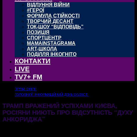
ВІДЛУННЯ ВІЙНИ
#ГЕРОЇ
ФОРМУЛА СТІЙКОСТІ
ТВОРЧИЙ ДЕСАНТ
ТОК-ШОУ “ВІДПОВІДЬ”
ПОЗИЦІЯ
СПОРТЦЕНТР
MAMAINSTAGRAMA
ART-ШКОЛА
ПОДІЛЛЯ ІНКОГНІТО
КОНТАКТИ
LIVE
TV7+ FM
ПРЯМІ ЕФІРИ
ГОЛОВНИЙ ІНФОРМАЦІЙНИЙ ДЕНЬ ОБЛАСТІ
ТРАМП ВРАЖЕНИЙ УСПІХАМИ КИЄВА,
РОСІЯНИ НИЮТЬ ПРО ВІДСУТНІСТЬ “ДУХУ
АНКОРИДЖА”
24.06.2026
97