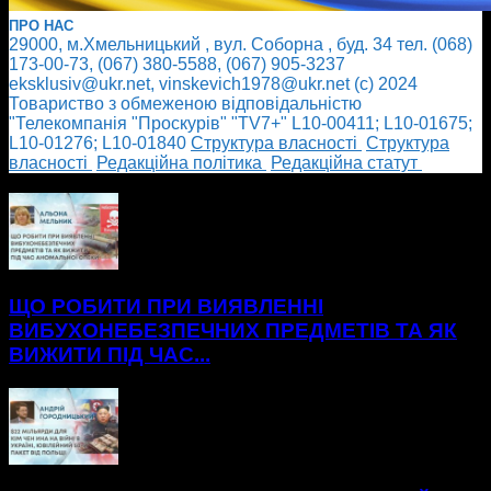
ПРО НАС
29000, м.Хмельницький , вул. Соборна , буд. 34 тел. (068)
173-00-73, (067) 380-5588, (067) 905-3237
eksklusiv@ukr.net, vinskevich1978@ukr.net (с) 2024
Товариство з обмеженою відповідальністю
"Телекомпанія "Проскурів" "TV7+" L10-00411; L10-01675;
L10-01276; L10-01840
Cтруктура власності
Cтруктура
власності
Редакційна політика
Редакційна статут
БІЛЬШЕ НОВИН
ЩО РОБИТИ ПРИ ВИЯВЛЕННІ
ВИБУХОНЕБЕЗПЕЧНИХ ПРЕДМЕТІВ ТА ЯК
ВИЖИТИ ПІД ЧАС...