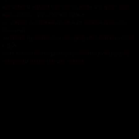
що мають на увазі росіяни, коли говорять про
відсутність «духу Анкориджа»;
як змінюється міжнародна риторика довкола
України;
чи може це вплинути на підтримку Києва з боку
США;
яких політичних і дипломатичних кроків варто
очікувати найближчим часом.