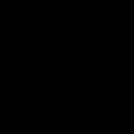
Успіхи Києва дедалі помітніше впливають на
міжнародний політичний фон. На цьому тлі
Дональд Трамп демонструє зацікавлення
результатами України, а в Росії дедалі частіше
лунають скарги на втрату так званого «духу
Анкориджа» — символічної моделі очікуваних
домовленостей і комфортного для Кремля
міжнародного тону.
Що саме стоїть за цими сигналами, чому
Москва нервує і як успіхи України можуть
вплинути на подальшу позицію США?
У новому випуску разом з Юрієм Подорожнім
обговоримо:
чому успіхи Києва привернули увагу Дональда
Трампа;