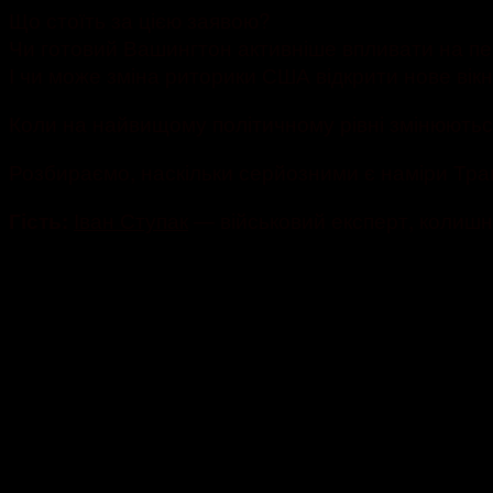
Що стоїть за цією заявою?
Чи готовий Вашингтон активніше впливати на пе
І чи може зміна риторики США відкрити нове вік
Коли на найвищому політичному рівні змінюютьс
Розбираємо, наскільки серйозними є наміри Тра
Іван Ступак
— військовий експерт, колишн
Гість: