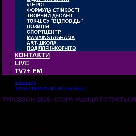
#ГЕРОЇ
ФОРМУЛА СТІЙКОСТІ
ТВОРЧИЙ ДЕСАНТ
ТОК-ШОУ “ВІДПОВІДЬ”
ПОЗИЦІЯ
СПОРТЦЕНТР
MAMAINSTAGRAMA
ART-ШКОЛА
ПОДІЛЛЯ ІНКОГНІТО
КОНТАКТИ
LIVE
TV7+ FM
ПРЯМІ ЕФІРИ
ГОЛОВНИЙ ІНФОРМАЦІЙНИЙ ДЕНЬ ОБЛАСТІ
ТУРСЕЗОН 2025: СТАРА УШИЦЯ ГОТУЄТЬСЯ
29.04.2025
563
Гість: АНАТОЛІЙ ТИМЧУК – голова Староушицьк