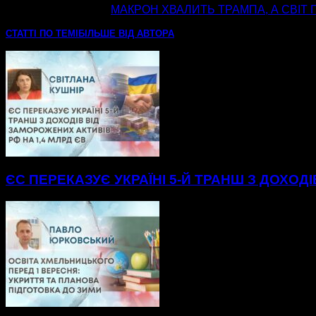
наступна стаття
МАКРОН ХВАЛИТЬ ТРАМПА, А СВІТ
СТАТТІ ПО ТЕМІ
БІЛЬШЕ ВІД АВТОРА
ЄС ПЕРЕКАЗУЄ УКРАЇНІ 5-Й ТРАНШ З ДОХОД