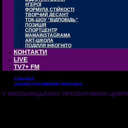
#ГЕРОЇ
ФОРМУЛА СТІЙКОСТІ
ТВОРЧИЙ ДЕСАНТ
ТОК-ШОУ “ВІДПОВІДЬ”
ПОЗИЦІЯ
СПОРТЦЕНТР
MAMAINSTAGRAMA
ART-ШКОЛА
ПОДІЛЛЯ ІНКОГНІТО
КОНТАКТИ
LIVE
TV7+ FM
ПРЯМІ ЕФІРИ
ГОЛОВНИЙ ІНФОРМАЦІЙНИЙ ДЕНЬ ОБЛАСТІ
У ХМЕЛЬНИЦЬКОМУ ПРЕЗЕНТУВАЛИ ЦИФРО
20.12.2024
444
Гості: