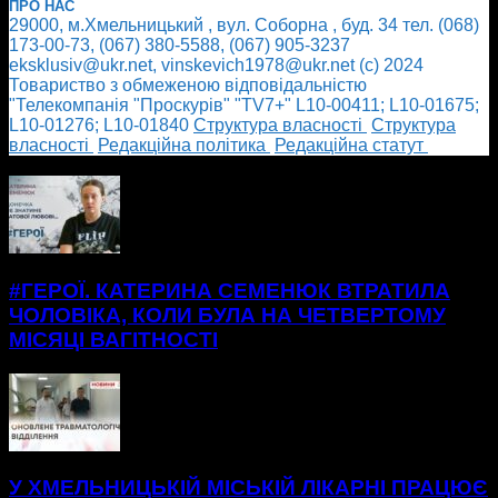
ПРО НАС
29000, м.Хмельницький , вул. Соборна , буд. 34 тел. (068)
173-00-73, (067) 380-5588, (067) 905-3237
eksklusiv@ukr.net, vinskevich1978@ukr.net (с) 2024
Товариство з обмеженою відповідальністю
"Телекомпанія "Проскурів" "TV7+" L10-00411; L10-01675;
L10-01276; L10-01840
Cтруктура власності
Cтруктура
власності
Редакційна політика
Редакційна статут
БІЛЬШЕ НОВИН
#ГЕРОЇ. КАТЕРИНА СЕМЕНЮК ВТРАТИЛА
ЧОЛОВІКА, КОЛИ БУЛА НА ЧЕТВЕРТОМУ
МІСЯЦІ ВАГІТНОСТІ
У ХМЕЛЬНИЦЬКІЙ МІСЬКІЙ ЛІКАРНІ ПРАЦЮЄ