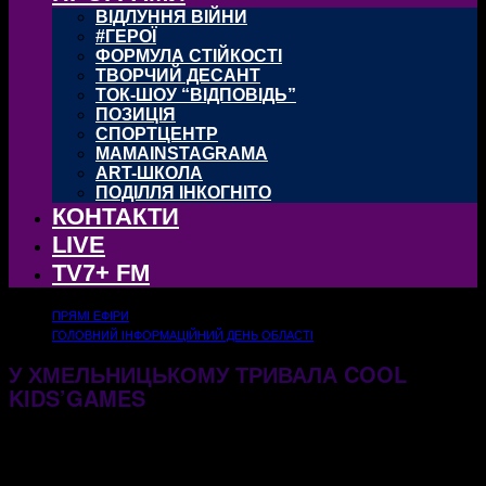
ВІДЛУННЯ ВІЙНИ
#ГЕРОЇ
ФОРМУЛА СТІЙКОСТІ
ТВОРЧИЙ ДЕСАНТ
ТОК-ШОУ “ВІДПОВІДЬ”
ПОЗИЦІЯ
СПОРТЦЕНТР
MAMAINSTAGRAMA
ART-ШКОЛА
ПОДІЛЛЯ ІНКОГНІТО
КОНТАКТИ
LIVE
TV7+ FM
ПРЯМІ ЕФІРИ
ГОЛОВНИЙ ІНФОРМАЦІЙНИЙ ДЕНЬ ОБЛАСТІ
У ХМЕЛЬНИЦЬКОМУ ТРИВАЛА COOL
KIDS’GAMES
27.11.2025
282