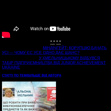
" "
" "
попередня стаття
МІНДІЧГЕЙТ: КОРУПЦІЮ БАЧАТЬ
УСІ — ЧОМУ ЄС УСЕ ОДНО ДАЄ ШАНС?
наступна стаття
У ХМЕЛЬНИЦЬКОМУ ВІДБУВСЯ
ТАБІР ПІДПРИЄМНИЦТВА ВІД JUNIOR ACHIEVEMENT
UKRAINE
СТАТТІ ПО ТЕМІ
БІЛЬШЕ ВІД АВТОРА