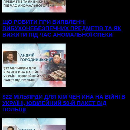
ЩО РОБИТИ ПРИ ВИЯВЛЕННІ
ВИБУХОНЕБЕЗПЕЧНИХ ПРЕДМЕТІВ ТА ЯК
ВИЖИТИ ПІД ЧАС АНОМАЛЬНОЇ СПЕКИ
$22 МІЛЬЯРДИ ДЛЯ КІМ ЧЕН ИНА НА ВІЙНІ В
УКРАЇНІ, ЮВІЛЕЙНИЙ 50-Й ПАКЕТ ВІД
ПОЛЬЩІ