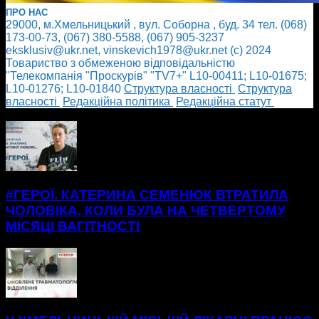
ПРО НАС
29000, м.Хмельницький , вул. Соборна , буд. 34 тел. (068)
173-00-73, (067) 380-5588, (067) 905-3237
eksklusiv@ukr.net, vinskevich1978@ukr.net (с) 2024
Товариство з обмеженою відповідальністю
"Телекомпанія "Проскурів" "TV7+" L10-00411; L10-01675;
L10-01276; L10-01840
Cтруктура власності
Cтруктура
власності
Редакційна політика
Редакційна статут
БІЛЬШЕ НОВИН
#ГЕРОЇ. КАТЕРИНА СЕМЕНЮК ВТРАТИЛА
ЧОЛОВІКА, КОЛИ БУЛА НА ЧЕТВЕРТОМУ
МІСЯЦІ ВАГІТНОСТІ