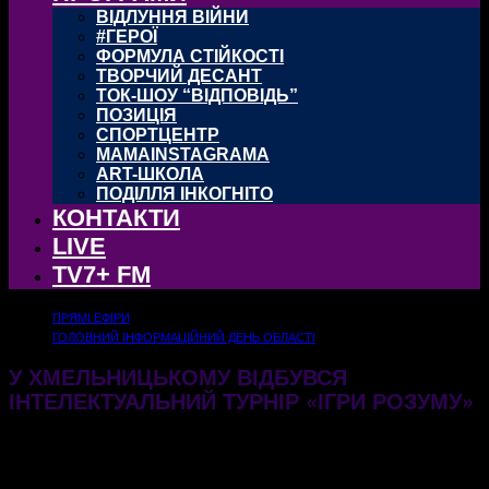
ВІДЛУННЯ ВІЙНИ
#ГЕРОЇ
ФОРМУЛА СТІЙКОСТІ
ТВОРЧИЙ ДЕСАНТ
ТОК-ШОУ “ВІДПОВІДЬ”
ПОЗИЦІЯ
СПОРТЦЕНТР
MAMAINSTAGRAMA
ART-ШКОЛА
ПОДІЛЛЯ ІНКОГНІТО
КОНТАКТИ
LIVE
TV7+ FM
ПРЯМІ ЕФІРИ
ГОЛОВНИЙ ІНФОРМАЦІЙНИЙ ДЕНЬ ОБЛАСТІ
У ХМЕЛЬНИЦЬКОМУ ВІДБУВСЯ
ІНТЕЛЕКТУАЛЬНИЙ ТУРНІР «ІГРИ РОЗУМУ»
26.05.2026
222