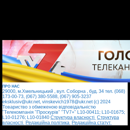
ПРО НАС
29000, м.Хмельницький , вул. Соборна , буд. 34 тел. (068)
173-00-73, (067) 380-5588, (067) 905-3237
eksklusiv@ukr.net, vinskevich1978@ukr.net (с) 2024
Товариство з обмеженою відповідальністю
"Телекомпанія "Проскурів" "TV7+" L10-00411; L10-01675;
L10-01276; L10-01840
Cтруктура власності
Cтруктура
власності
Редакційна політика
Редакційна статут
БІЛЬШЕ НОВИН