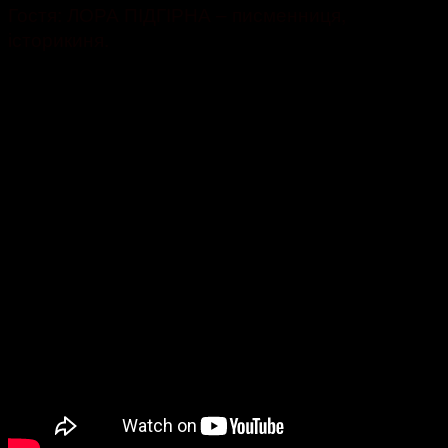
Гостя: ЛОРА ПІДГІРНА – писменниця,
історикиня.