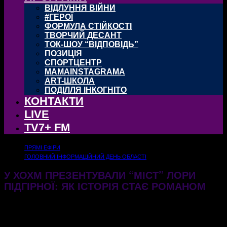
ВІДЛУННЯ ВІЙНИ
#ГЕРОЇ
ФОРМУЛА СТІЙКОСТІ
ТВОРЧИЙ ДЕСАНТ
ТОК-ШОУ “ВІДПОВІДЬ”
ПОЗИЦІЯ
СПОРТЦЕНТР
MAMAINSTAGRAMA
ART-ШКОЛА
ПОДІЛЛЯ ІНКОГНІТО
КОНТАКТИ
LIVE
TV7+ FM
ПРЯМІ ЕФІРИ
ГОЛОВНИЙ ІНФОРМАЦІЙНИЙ ДЕНЬ ОБЛАСТІ
У ХОХМ ПРЕЗЕНТУВАЛИ “МІСТ” ЛОРИ
ПІДГІРНОЇ: ЯК ІСТОРІЯ СТАЄ РОМАНОМ
26.01.2026
334