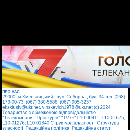
ПРО НАС
29000, м.Хмельницький , вул. Соборна , буд. 34 тел. (068)
173-00-73, (067) 380-5588, (067) 905-3237
eksklusiv@ukr.net, vinskevich1978@ukr.net (с) 2024
Товариство з обмеженою відповідальністю
"Телекомпанія "Проскурів" "TV7+" L10-00411; L10-01675;
L10-01276; L10-01840
Cтруктура власності
Cтруктура
власності
Редакційна політика
Редакційна статут