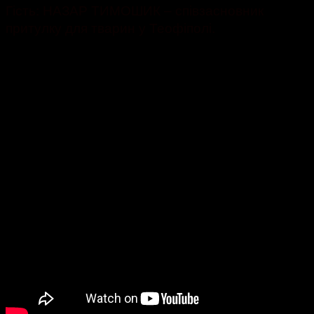
Гість: НАЗАР ТИМОШИК – співзасновник
притулку для тварин у Теофіполі.