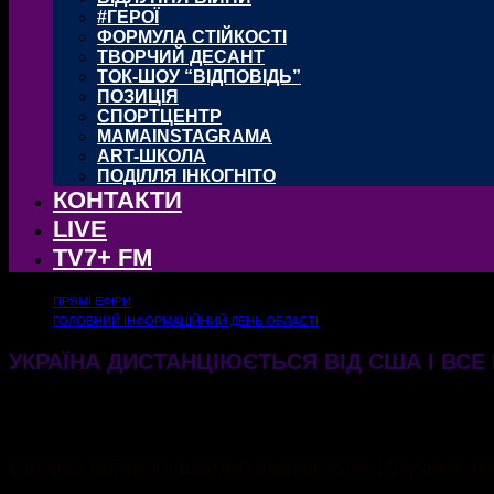
#ГЕРОЇ
ФОРМУЛА СТІЙКОСТІ
ТВОРЧИЙ ДЕСАНТ
ТОК-ШОУ “ВІДПОВІДЬ”
ПОЗИЦІЯ
СПОРТЦЕНТР
MAMAINSTAGRAMA
ART-ШКОЛА
ПОДІЛЛЯ ІНКОГНІТО
КОНТАКТИ
LIVE
TV7+ FM
ПРЯМІ ЕФІРИ
ГОЛОВНИЙ ІНФОРМАЦІЙНИЙ ДЕНЬ ОБЛАСТІ
УКРАЇНА ДИСТАНЦІЮЄТЬСЯ ВІД США І ВС
12.05.2026
207
Світова політика швидко змінюється, і Україна 