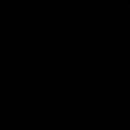
На цьому тлі дедалі більше уваги приділяється с
Разом із Дмитром Левусем обговорюємо:
чому Україна активніше покладається на Європу
як змінюється роль США;
чи можливий новий баланс союзників;
які наслідки це матиме для безпеки та економіки 