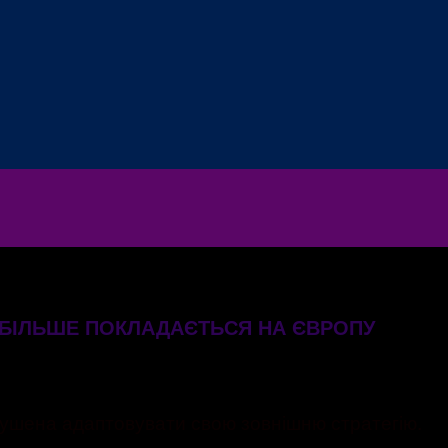
Е БІЛЬШЕ ПОКЛАДАЄТЬСЯ НА ЄВРОПУ
змушена адаптовувати свою зовнішню стратегію.