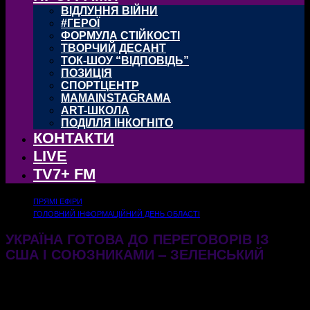
ВІДЛУННЯ ВІЙНИ
#ГЕРОЇ
ФОРМУЛА СТІЙКОСТІ
ТВОРЧИЙ ДЕСАНТ
ТОК-ШОУ “ВІДПОВІДЬ”
ПОЗИЦІЯ
СПОРТЦЕНТР
MAMAINSTAGRAMA
ART-ШКОЛА
ПОДІЛЛЯ ІНКОГНІТО
КОНТАКТИ
LIVE
TV7+ FM
ПРЯМІ ЕФІРИ
ГОЛОВНИЙ ІНФОРМАЦІЙНИЙ ДЕНЬ ОБЛАСТІ
УКРАЇНА ГОТОВА ДО ПЕРЕГОВОРІВ ІЗ
США І СОЮЗНИКАМИ – ЗЕЛЕНСЬКИЙ
14.02.2025
594