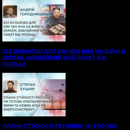
$22 МІЛЬЯРДИ ДЛЯ КІМ ЧЕН ИНА НА ВІЙНІ В
УКРАЇНІ, ЮВІЛЕЙНИЙ 50-Й ПАКЕТ ВІД
ПОЛЬЩІ
ПЛАНИ СТІЙКОСТІ РЕГІОНІВ: ЧИ ГОТОВА