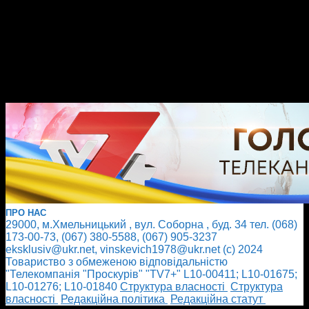
ПРО НАС
29000, м.Хмельницький , вул. Соборна , буд. 34 тел. (068)
173-00-73, (067) 380-5588, (067) 905-3237
eksklusiv@ukr.net, vinskevich1978@ukr.net (с) 2024
Товариство з обмеженою відповідальністю
"Телекомпанія "Проскурів" "TV7+" L10-00411; L10-01675;
L10-01276; L10-01840
Cтруктура власності
Cтруктура
власності
Редакційна політика
Редакційна статут