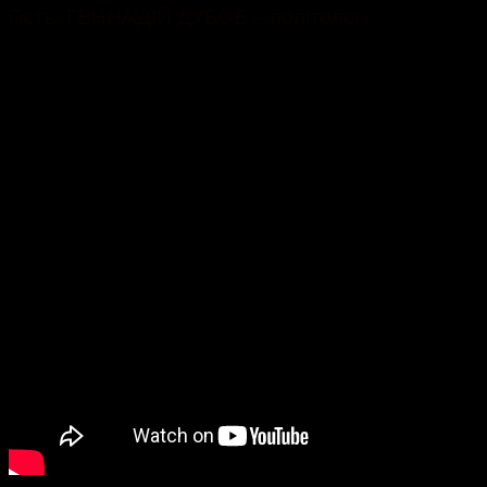
Гість: ГЕННАДІЙ ДУБОВ – політолог.