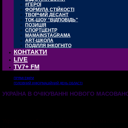
#ГЕРОЇ
ФОРМУЛА СТІЙКОСТІ
ТВОРЧИЙ ДЕСАНТ
ТОК-ШОУ “ВІДПОВІДЬ”
ПОЗИЦІЯ
СПОРТЦЕНТР
MAMAINSTAGRAMA
ART-ШКОЛА
ПОДІЛЛЯ ІНКОГНІТО
КОНТАКТИ
LIVE
TV7+ FM
ПРЯМІ ЕФІРИ
ГОЛОВНИЙ ІНФОРМАЦІЙНИЙ ДЕНЬ ОБЛАСТІ
УКРАЇНА В ОЧІКУВАННІ НОВОГО МАСОВАНО
29.05.2026
168
Україна перебуває в очікуванні нових масованих
Наскільки високими є ризики нової ескалації, чи