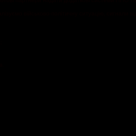
зуємо військово-політичну ситуацію, сигнали від
;
в.