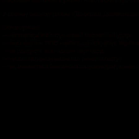
У новому випуску разом з Валерієм Димовим аналі
Обговоримо:
— чи справді РФ готує новий масований удар;
— яких систем ППО найбільше потребує Україна
— як реагують міжнародні партнери;
— чи достатньо нинішнього рівня захисту;
— як змінюється безпекова ситуація для українці