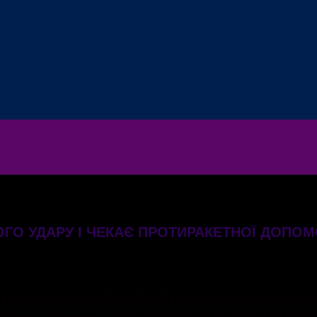
ГО УДАРУ І ЧЕКАЄ ПРОТИРАКЕТНОЇ ДОПОМ
 ракетних атак з боку Росії та продовжує наполяг
 готові партнери надати додаткові системи ППО та