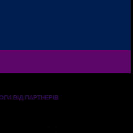
ОГИ ВІД ПАРТНЕРІВ
ати на посиленні протиракетної оборони.
 як це вплине на безпекову ситуацію в країні?