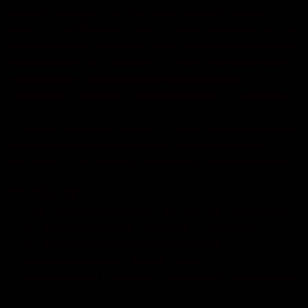
Українські дрони долетіли до Калінінграда —
одного з найбільш стратегічних регіонів Росії в
Балтійському напрямку. Що означає цей сигнал
для Кремля, чи свідчить це про нові можливості
українських безпілотників та як можуть
змінитися безпекові розрахунки РФ і Європи?
У новому випуску разом з Олексієм Буряченком
аналізуємо наслідки атаки, стан російської
системи ППО та нові тенденції сучасної війни.
Обговоримо:
— чому Калінінград має стратегічне значення;
— як українські дрони змінюють хід війни;
— чи готова Росія до нових ударів;
— як реагуватимуть країни НАТО;
— які безпекові наслідки це матиме для регіону.