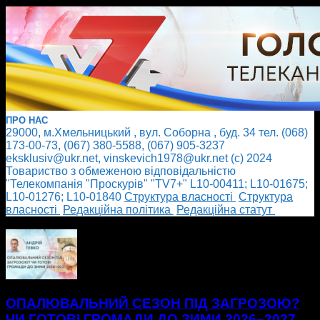
ПРО НАС
29000, м.Хмельницький , вул. Соборна , буд. 34 тел. (068)
173-00-73, (067) 380-5588, (067) 905-3237
eksklusiv@ukr.net, vinskevich1978@ukr.net (с) 2024
Товариство з обмеженою відповідальністю
"Телекомпанія "Проскурів" "TV7+" L10-00411; L10-01675;
L10-01276; L10-01840
Cтруктура власності
Cтруктура
власності
Редакційна політика
Редакційна статут
БІЛЬШЕ НОВИН
ОПАЛЮВАЛЬНИЙ СЕЗОН ПІД ЗАГРОЗОЮ?
ЧИ ГОТОВІ ГРОМАДИ ДО ЗИМИ 2026–2027