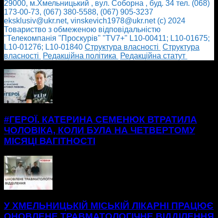
29000, м.Хмельницький , вул. Соборна , буд. 34 тел. (068)
173-00-73, (067) 380-5588, (067) 905-3237
eksklusiv@ukr.net, vinskevich1978@ukr.net (с) 2024
Товариство з обмеженою відповідальністю
"Телекомпанія "Проскурів" "TV7+" L10-00411; L10-01675;
L10-01276; L10-01840
Cтруктура власності
Cтруктура
власності
Редакційна політика
Редакційна статут
БІЛЬШЕ НОВИН
#ГЕРОЇ. КАТЕРИНА СЕМЕНЮК ВТРАТИЛА
ЧОЛОВІКА, КОЛИ БУЛА НА ЧЕТВЕРТОМУ
МІСЯЦІ ВАГІТНОСТІ
У ХМЕЛЬНИЦЬКІЙ МІСЬКІЙ ЛІКАРНІ ПРАЦЮЄ
ОНОВЛЕНЕ ТРАВМАТОЛОГІЧНЕ ВІДДІЛЕННЯ