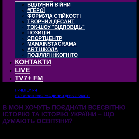
ВІДЛУННЯ ВІЙНИ
#ГЕРОЇ
ФОРМУЛА СТІЙКОСТІ
ТВОРЧИЙ ДЕСАНТ
ТОК-ШОУ “ВІДПОВІДЬ”
ПОЗИЦІЯ
СПОРТЦЕНТР
MAMAINSTAGRAMA
ART-ШКОЛА
ПОДІЛЛЯ ІНКОГНІТО
КОНТАКТИ
LIVE
TV7+ FM
ПРЯМІ ЕФІРИ
ГОЛОВНИЙ ІНФОРМАЦІЙНИЙ ДЕНЬ ОБЛАСТІ
В МОН ХОЧУТЬ ПОЄДНАТИ ВСЕСВІТНЮ
ІСТОРІЮ ТА ІСТОРІЮ УКРАЇНИ – ЩО
ДУМАЮТЬ ОСВІТЯНИ?
14.08.2024
483