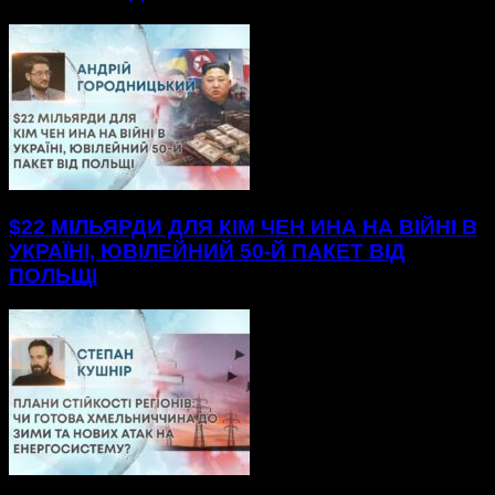
$22 МІЛЬЯРДИ ДЛЯ КІМ ЧЕН ИНА НА ВІЙНІ В
УКРАЇНІ, ЮВІЛЕЙНИЙ 50-Й ПАКЕТ ВІД
ПОЛЬЩІ