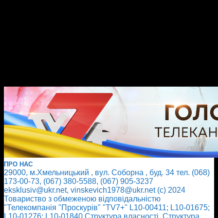
ПРО НАС
29000, м.Хмельницький , вул. Соборна , буд. 34 тел. (068)
173-00-73, (067) 380-5588, (067) 905-3237
eksklusiv@ukr.net, vinskevich1978@ukr.net (с) 2024
Товариство з обмеженою відповідальністю
"Телекомпанія "Проскурів" "TV7+" L10-00411; L10-01675;
L10-01276; L10-01840
Cтруктура власності
Cтруктура