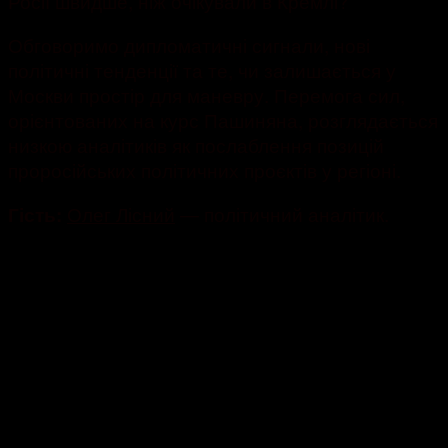
Росії швидше, ніж очікували в Кремлі?
Обговоримо дипломатичні сигнали, нові
політичні тенденції та те, чи залишається у
Москви простір для маневру. Перемога сил,
орієнтованих на курс Пашиняна, розглядається
низкою аналітиків як послаблення позицій
проросійських політичних проєктів у регіоні.
Олег Лісний
— політичний аналітик.
Гість: