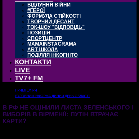
ВІДЛУННЯ ВІЙНИ
#ГЕРОЇ
ФОРМУЛА СТІЙКОСТІ
ТВОРЧИЙ ДЕСАНТ
ТОК-ШОУ “ВІДПОВІДЬ”
ПОЗИЦІЯ
СПОРТЦЕНТР
MAMAINSTAGRAMA
ART-ШКОЛА
ПОДІЛЛЯ ІНКОГНІТО
КОНТАКТИ
LIVE
TV7+ FM
ПРЯМІ ЕФІРИ
ГОЛОВНИЙ ІНФОРМАЦІЙНИЙ ДЕНЬ ОБЛАСТІ
В РФ НЕ ОЦІНИЛИ ЛИСТА ЗЕЛЕНСЬКОГО І
ВИБОРІВ В ВІРМЕНІЇ: ПУТІН ВТРАЧАЄ
КАРТИ?
08.06.2026
157