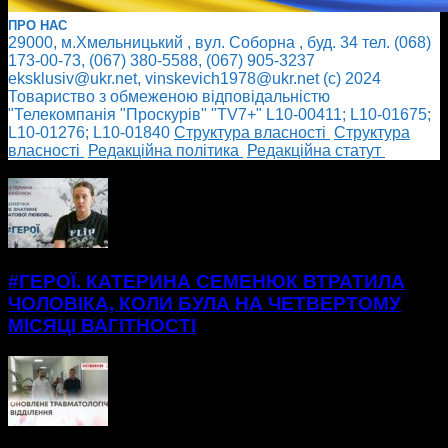
ПРО НАС
29000, м.Хмельницький , вул. Соборна , буд. 34 тел. (068)
173-00-73, (067) 380-5588, (067) 905-3237
eksklusiv@ukr.net, vinskevich1978@ukr.net (с) 2024
Товариство з обмеженою відповідальністю
"Телекомпанія "Проскурів" "TV7+" L10-00411; L10-01675;
L10-01276; L10-01840
Cтруктура власності
Cтруктура
власності
Редакційна політика
Редакційна статут
БІЛЬШЕ НОВИН
#ГЕРОЇ. КАТЕРИНА СЕМЕНЮК ВТРАТИЛА
ЧОЛОВІКА, КОЛИ БУЛА НА ЧЕТВЕРТОМУ
МІСЯЦІ ВАГІТНОСТІ