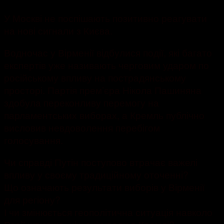
У Москві не поспішають позитивно реагувати
на нові сигнали з Києва.
Водночас у Вірменії відбулися події, які багато
експертів уже називають черговим ударом по
російському впливу на пострадянському
просторі. Партія прем’єра Нікола Пашиняна
здобула переконливу перемогу на
парламентських виборах, а Кремль публічно
висловив невдоволення перебігом
голосування.
Чи справді Путін поступово втрачає важелі
впливу у своєму традиційному оточенні?
Що означають результати виборів у Вірменії
для регіону?
І чи змінюється геополітична ситуація навколо