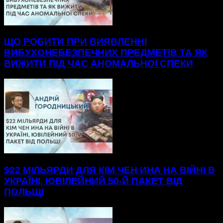
ЩО РОБИТИ ПРИ ВИЯВЛЕННІ
ВИБУХОНЕБЕЗПЕЧНИХ ПРЕДМЕТІВ ТА ЯК
ВИЖИТИ ПІД ЧАС АНОМАЛЬНОЇ СПЕКИ
$22 МІЛЬЯРДИ ДЛЯ КІМ ЧЕН ИНА НА ВІЙНІ В
УКРАЇНІ, ЮВІЛЕЙНИЙ 50-Й ПАКЕТ ВІД
ПОЛЬЩІ