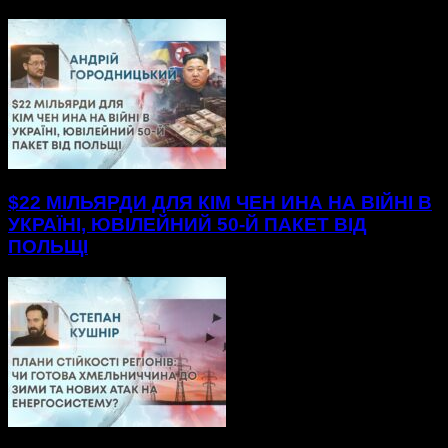
$22 МІЛЬЯРДИ ДЛЯ КІМ ЧЕН ИНА НА ВІЙНІ В
УКРАЇНІ, ЮВІЛЕЙНИЙ 50-Й ПАКЕТ ВІД
ПОЛЬЩІ