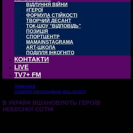
ВІДЛУННЯ ВІЙНИ
#ГЕРОЇ
ФОРМУЛА СТІЙКОСТІ
ТВОРЧИЙ ДЕСАНТ
ТОК-ШОУ “ВІДПОВІДЬ”
ПОЗИЦІЯ
СПОРТЦЕНТР
MAMAINSTAGRAMA
ART-ШКОЛА
ПОДІЛЛЯ ІНКОГНІТО
КОНТАКТИ
LIVE
TV7+ FM
ПРЯМІ ЕФІРИ
ГОЛОВНИЙ ІНФОРМАЦІЙНИЙ ДЕНЬ ОБЛАСТІ
В УКРАЇНІ ВШАНОВУЮТЬ ГЕРОЇВ
НЕБЕСНОЇ СОТНІ
20.02.2025
474