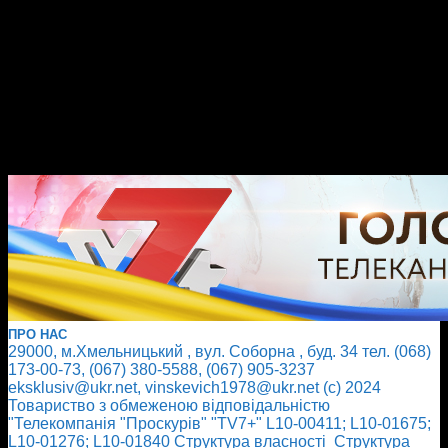
ПРО НАС
29000, м.Хмельницький , вул. Соборна , буд. 34 тел. (068)
173-00-73, (067) 380-5588, (067) 905-3237
eksklusiv@ukr.net, vinskevich1978@ukr.net (с) 2024
Товариство з обмеженою відповідальністю
"Телекомпанія "Проскурів" "TV7+" L10-00411; L10-01675;
L10-01276; L10-01840
Cтруктура власності
Cтруктура