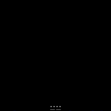
" "
" "