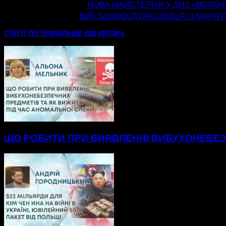
попередня стаття
НОВА МАЙСТЕРНЯ У ДНЗ «ВОЛО
наступна стаття
ВІЙСЬКОВОСЛУЖБОВИЦЯ ІЗ МАРІУП
СТАТТІ ПО ТЕМІ
БІЛЬШЕ ВІД АВТОРА
ЩО РОБИТИ ПРИ ВИЯВЛЕННІ ВИБУХОНЕБЕЗП