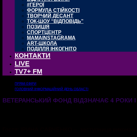
#ГЕРОЇ
ФОРМУЛА СТІЙКОСТІ
ТВОРЧИЙ ДЕСАНТ
ТОК-ШОУ “ВІДПОВІДЬ”
ПОЗИЦІЯ
СПОРТЦЕНТР
MAMAINSTAGRAMA
ART-ШКОЛА
ПОДІЛЛЯ ІНКОГНІТО
КОНТАКТИ
LIVE
TV7+ FM
ПРЯМІ ЕФІРИ
ГОЛОВНИЙ ІНФОРМАЦІЙНИЙ ДЕНЬ ОБЛАСТІ
ВЕТЕРАНСЬКИЙ ФОНД ВІДЗНАЧАЄ 4 РОКИ 
10.02.2026
359
Гостя: ІРИНА САВЧЕНКО – заступниця виконавчо