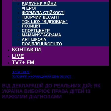
ВІДЛУННЯ ВІЙНИ
#ГЕРОЇ
ФОРМУЛА СТІЙКОСТІ
ТВОРЧИЙ ДЕСАНТ
ТОК-ШОУ “ВІДПОВІДЬ”
ПОЗИЦІЯ
СПОРТЦЕНТР
MAMAINSTAGRAMA
ART-ШКОЛА
ПОДІЛЛЯ ІНКОГНІТО
КОНТАКТИ
LIVE
TV7+ FM
ПРЯМІ ЕФІРИ
ГОЛОВНИЙ ІНФОРМАЦІЙНИЙ ДЕНЬ ОБЛАСТІ
ВІД ДЕКЛАРАЦІЙ ДО РЕАЛЬНИХ ДІЙ: ЯК
УКРАЇНА ВИБОРЮЄ ПРАВА ДІТЕЙ ІЗ
ВАЖКИМИ ДІАГНОЗАМИ
01.06.2026
160