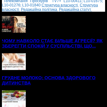
"Телекомпанія "Проскурів" "TV7+" L10-00411; L10-01675;
L10-01276; L10-01840
Cтруктура власності
Cтруктура
власності
Редакційна політика
Редакційна статут
БІЛЬШЕ НОВИН
ЧОМУ НАВКОЛО СТАЄ БІЛЬШЕ АГРЕСІЇ? ЯК
ЗБЕРЕГТИ СПОКІЙ У СУСПІЛЬСТВІ, ЩО...
ГРУДНЕ МОЛОКО: ОСНОВА ЗДОРОВОГО
ДИТИНСТВА