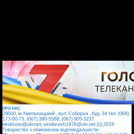
ПРО НАС
29000, м.Хмельницький , вул. Соборна , буд. 34 тел. (068)
173-00-73, (067) 380-5588, (067) 905-3237
eksklusiv@ukr.net, vinskevich1978@ukr.net (с) 2024
Товариство з обмеженою відповідальністю