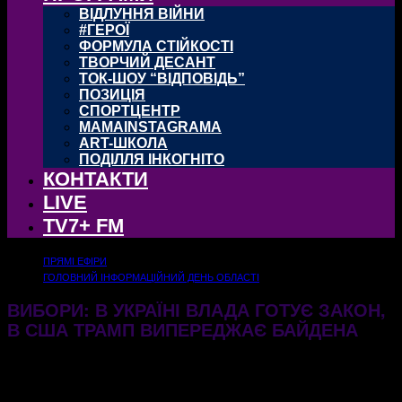
ВІДЛУННЯ ВІЙНИ
#ГЕРОЇ
ФОРМУЛА СТІЙКОСТІ
ТВОРЧИЙ ДЕСАНТ
ТОК-ШОУ “ВІДПОВІДЬ”
ПОЗИЦІЯ
СПОРТЦЕНТР
MAMAINSTAGRAMA
ART-ШКОЛА
ПОДІЛЛЯ ІНКОГНІТО
КОНТАКТИ
LIVE
TV7+ FM
ПРЯМІ ЕФІРИ
ГОЛОВНИЙ ІНФОРМАЦІЙНИЙ ДЕНЬ ОБЛАСТІ
ВИБОРИ: В УКРАЇНІ ВЛАДА ГОТУЄ ЗАКОН,
В США ТРАМП ВИПЕРЕДЖАЄ БАЙДЕНА
06.11.2023
629