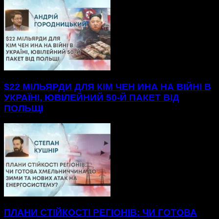
$22 МІЛЬЯРДИ ДЛЯ КІМ ЧЕН ИНА НА ВІЙНІ В
УКРАЇНІ, ЮВІЛЕЙНИЙ 50-Й ПАКЕТ ВІД
ПОЛЬЩІ
ПЛАНИ СТІЙКОСТІ РЕГІОНІВ: ЧИ ГОТОВА