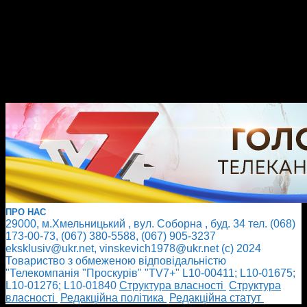
ПРО НАС
29000, м.Хмельницький , вул. Соборна , буд. 34 тел. (068)
173-00-73, (067) 380-5588, (067) 905-3237
eksklusiv@ukr.net, vinskevich1978@ukr.net (с) 2024
Товариство з обмеженою відповідальністю
"Телекомпанія "Проскурів" "TV7+" L10-00411; L10-01675;
L10-01276; L10-01840
Cтруктура власності
Cтруктура
власності
Редакційна політика
Редакційна статут