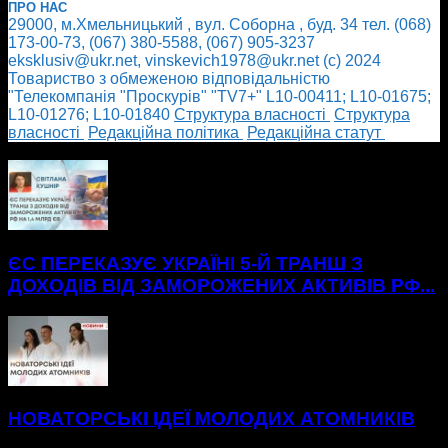
ПРО НАС
29000, м.Хмельницький , вул. Соборна , буд. 34 тел. (068)
173-00-73, (067) 380-5588, (067) 905-3237
eksklusiv@ukr.net, vinskevich1978@ukr.net (с) 2024
Товариство з обмеженою відповідальністю
"Телекомпанія "Проскурів" "TV7+" L10-00411; L10-01675;
L10-01276; L10-01840
Cтруктура власності
Cтруктура
власності
Редакційна політика
Редакційна статут
БІЛЬШЕ НОВИН
ЄС ПЕРЕКАЗУЄ УКРАЇНІ 5-Й ТРАНШ З
ДОХОДІВ ВІД ЗАМОРОЖЕНИХ АКТИВІВ РФ...
НОВАТОРСЬКІ ІДЕЇ МОЛОДИХ АТОМНИКІВ