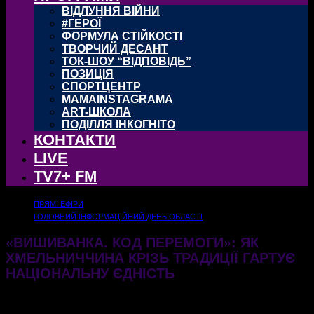
ВІДЛУННЯ ВІЙНИ
#ГЕРОЇ
ФОРМУЛА СТІЙКОСТІ
ТВОРЧИЙ ДЕСАНТ
ТОК-ШОУ “ВІДПОВІДЬ”
ПОЗИЦІЯ
СПОРТЦЕНТР
MAMAINSTAGRAMA
ART-ШКОЛА
ПОДІЛЛЯ ІНКОГНІТО
КОНТАКТИ
LIVE
TV7+ FM
ПРЯМІ ЕФІРИ
ГОЛОВНИЙ ІНФОРМАЦІЙНИЙ ДЕНЬ ОБЛАСТІ
«ВИШИВАНКА. КОД ПЕРЕМОГИ»: ЯК
ХМЕЛЬНИЧЧИНА КРІЗЬ ТРАДИЦІЇ ГАРТУЄ
НАЦІОНАЛЬНУ ЄДНІСТЬ
15.05.2026
227