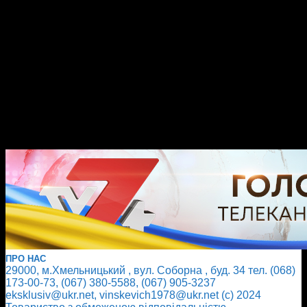
ПРО НАС
29000, м.Хмельницький , вул. Соборна , буд. 34 тел. (068)
173-00-73, (067) 380-5588, (067) 905-3237
eksklusiv@ukr.net, vinskevich1978@ukr.net (с) 2024