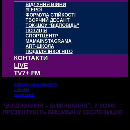
ВІДЛУННЯ ВІЙНИ
#ГЕРОЇ
ФОРМУЛА СТІЙКОСТІ
ТВОРЧИЙ ДЕСАНТ
ТОК-ШОУ “ВІДПОВІДЬ”
ПОЗИЦІЯ
СПОРТЦЕНТР
MAMAINSTAGRAMA
ART-ШКОЛА
ПОДІЛЛЯ ІНКОГНІТО
КОНТАКТИ
LIVE
TV7+ FM
НОВИНИ ХМЕЛЬНИЦЬКОГО
ОСНОВНІ
ПРЯМІ ЕФІРИ
“ВИШИВАННЯ – ВИЖИВАННЯ”: У ХОХМ
ПРЕЗЕНТУЮТЬ ВИШИВАНУ ЕКСПОЗИЦІЮ
28.08.2025
724