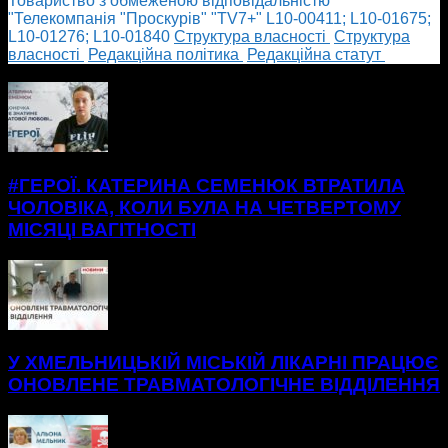
Товариство з обмеженою відповідальністю
"Телекомпанія "Проскурів" "TV7+" L10-00411; L10-01675;
L10-01276; L10-01840
Cтруктура власності
Cтруктура
власності
Редакційна політика
Редакційна статут
БІЛЬШЕ НОВИН
#ГЕРОЇ. КАТЕРИНА СЕМЕНЮК ВТРАТИЛА
ЧОЛОВІКА, КОЛИ БУЛА НА ЧЕТВЕРТОМУ
МІСЯЦІ ВАГІТНОСТІ
У ХМЕЛЬНИЦЬКІЙ МІСЬКІЙ ЛІКАРНІ ПРАЦЮЄ
ОНОВЛЕНЕ ТРАВМАТОЛОГІЧНЕ ВІДДІЛЕННЯ