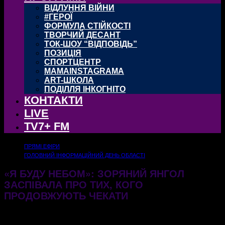
ВІДЛУННЯ ВІЙНИ
#ГЕРОЇ
ФОРМУЛА СТІЙКОСТІ
ТВОРЧИЙ ДЕСАНТ
ТОК-ШОУ “ВІДПОВІДЬ”
ПОЗИЦІЯ
СПОРТЦЕНТР
MAMAINSTAGRAMA
ART-ШКОЛА
ПОДІЛЛЯ ІНКОГНІТО
КОНТАКТИ
LIVE
TV7+ FM
ПРЯМІ ЕФІРИ
ГОЛОВНИЙ ІНФОРМАЦІЙНИЙ ДЕНЬ ОБЛАСТІ
«Я БУДУ НЕБОМ»: ЗОРЯНИЙ ЯНГОЛ
ЗАСПІВАЛА ПРО ТИХ, КОГО
ПРОДОВЖУЮТЬ ЧЕКАТИ
15.05.2026
246