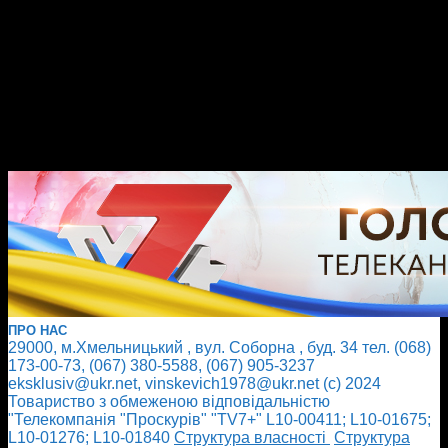
ПРО НАС
29000, м.Хмельницький , вул. Соборна , буд. 34 тел. (068)
173-00-73, (067) 380-5588, (067) 905-3237
eksklusiv@ukr.net, vinskevich1978@ukr.net (с) 2024
Товариство з обмеженою відповідальністю
"Телекомпанія "Проскурів" "TV7+" L10-00411; L10-01675;
L10-01276; L10-01840
Cтруктура власності
Cтруктура