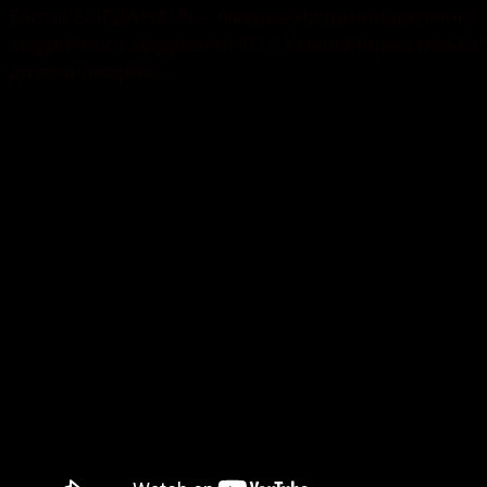
Гостя: БОГДАНА ЛІ – лікарка-хірургиня дитячого
хірургічного відділення КП «Хмельницька міська
дитяча лікарня».