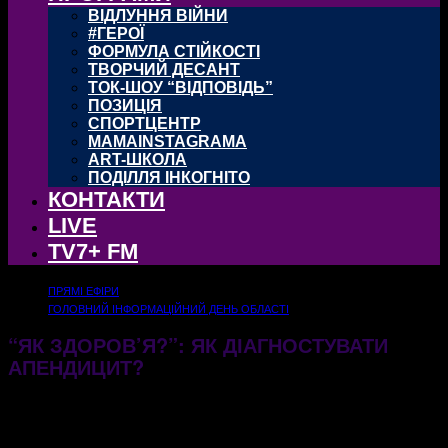
ВІДЛУННЯ ВІЙНИ
#ГЕРОЇ
ФОРМУЛА СТІЙКОСТІ
ТВОРЧИЙ ДЕСАНТ
ТОК-ШОУ “ВІДПОВІДЬ”
ПОЗИЦІЯ
СПОРТЦЕНТР
MAMAINSTAGRAMA
ART-ШКОЛА
ПОДІЛЛЯ ІНКОГНІТО
КОНТАКТИ
LIVE
TV7+ FM
ПРЯМІ ЕФІРИ
ГОЛОВНИЙ ІНФОРМАЦІЙНИЙ ДЕНЬ ОБЛАСТІ
“ЯК ЗДОРОВ’Я?”: ЯК ДІАГНОСТУВАТИ
АПЕНДИЦИТ?
09.08.2024
517