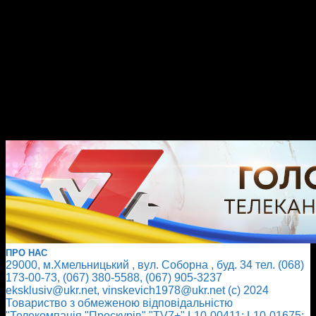
ПРО НАС
29000, м.Хмельницький , вул. Соборна , буд. 34 тел. (068)
173-00-73, (067) 380-5588, (067) 905-3237
eksklusiv@ukr.net, vinskevich1978@ukr.net (с) 2024
Товариство з обмеженою відповідальністю
"Телекомпанія "Проскурів" "TV7+" L10-00411; L10-01675;