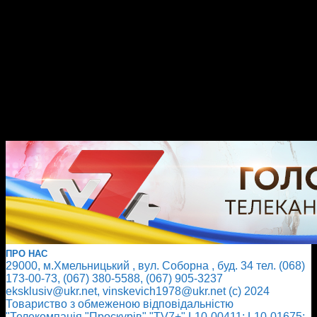
ПРО НАС
29000, м.Хмельницький , вул. Соборна , буд. 34 тел. (068)
173-00-73, (067) 380-5588, (067) 905-3237
eksklusiv@ukr.net, vinskevich1978@ukr.net (с) 2024
Товариство з обмеженою відповідальністю
"Телекомпанія "Проскурів" "TV7+" L10-00411; L10-01675;