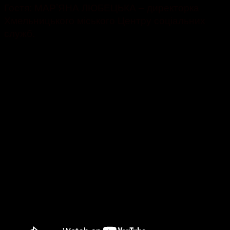
Гостя: МАР’ЯНА ЛЮБЕЦЬКА – директорка
Хмельницького міського Центру соціальних
служб.