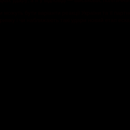
ожуть бути варіанти реакції України та її партне
имку і чи наближають такі удари новий етап ескал