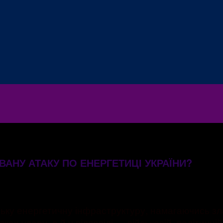
АНУ АТАКУ ПО ЕНЕРГЕТИЦІ УКРАЇНИ?
ську енергетичну інфраструктуру, намагаючись зл
ах удару, а й у відповіді — військовій, політичні