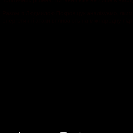
Разом із Людмилою Покровщук аналізуємо, якими м
енергетичні атаки впливають на міжнародну підтр