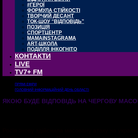
#ГЕРОЇ
ФОРМУЛА СТІЙКОСТІ
ТВОРЧИЙ ДЕСАНТ
ТОК-ШОУ “ВІДПОВІДЬ”
ПОЗИЦІЯ
СПОРТЦЕНТР
MAMAINSTAGRAMA
ART-ШКОЛА
ПОДІЛЛЯ ІНКОГНІТО
КОНТАКТИ
LIVE
TV7+ FM
ПРЯМІ ЕФІРИ
ГОЛОВНИЙ ІНФОРМАЦІЙНИЙ ДЕНЬ ОБЛАСТІ
ЯКОЮ БУДЕ ВІДПОВІДЬ НА ЧЕРГОВУ МАСОВ
03.02.2026
322
Росія знову здійснила масовану атаку на україн
політичних рішень. Питання вже не лише в наслідк