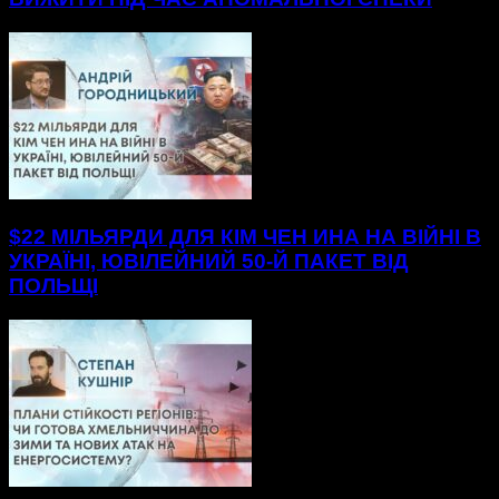
$22 МІЛЬЯРДИ ДЛЯ КІМ ЧЕН ИНА НА ВІЙНІ В
УКРАЇНІ, ЮВІЛЕЙНИЙ 50-Й ПАКЕТ ВІД
ПОЛЬЩІ