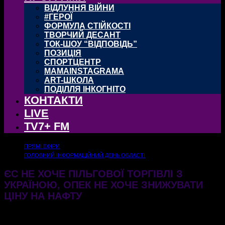
ВІДЛУННЯ ВІЙНИ
#ГЕРОЇ
ФОРМУЛА СТІЙКОСТІ
ТВОРЧИЙ ДЕСАНТ
ТОК-ШОУ “ВІДПОВІДЬ”
ПОЗИЦІЯ
СПОРТЦЕНТР
MAMAINSTAGRAMA
ART-ШКОЛА
ПОДІЛЛЯ ІНКОГНІТО
КОНТАКТИ
LIVE
TV7+ FM
ПРЯМІ ЕФІРИ
ГОЛОВНИЙ ІНФОРМАЦІЙНИЙ ДЕНЬ ОБЛАСТІ
ЄС НЕ ХОЧЕ ПІЛЬГОВОЇ ТОРГІВЛІ З
УКРАЇНОЮ, ОПЕК НЕ ХОЧЕ ЗНИЖУВАТИ
ЦІНУ НА НАФТУ
29.01.2025
451