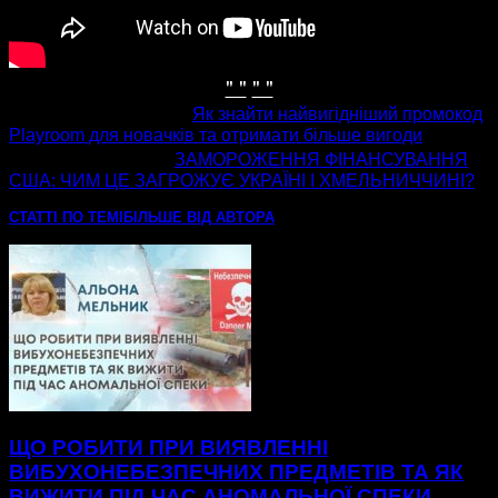
" "
" "
попередня стаття
Як знайти найвигідніший промокод
Playroom для новачків та отримати більше вигоди
наступна стаття
ЗАМОРОЖЕННЯ ФІНАНСУВАННЯ
США: ЧИМ ЦЕ ЗАГРОЖУЄ УКРАЇНІ І ХМЕЛЬНИЧЧИНІ?
СТАТТІ ПО ТЕМІ
БІЛЬШЕ ВІД АВТОРА
ЩО РОБИТИ ПРИ ВИЯВЛЕННІ
ВИБУХОНЕБЕЗПЕЧНИХ ПРЕДМЕТІВ ТА ЯК
ВИЖИТИ ПІД ЧАС АНОМАЛЬНОЇ СПЕКИ