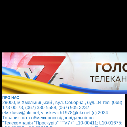
ПРО НАС
29000, м.Хмельницький , вул. Соборна , буд. 34 тел. (068)
173-00-73, (067) 380-5588, (067) 905-3237
eksklusiv@ukr.net, vinskevich1978@ukr.net (с) 2024
Товариство з обмеженою відповідальністю
"Телекомпанія "Проскурів" "TV7+" L10-00411; L10-01675;