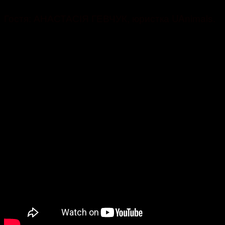
Гостя: АНАСТАСІЯ ГЕВЧУК, юристка UAnimals.