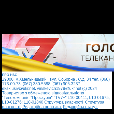
ПРО НАС
29000, м.Хмельницький , вул. Соборна , буд. 34 тел. (068)
173-00-73, (067) 380-5588, (067) 905-3237
eksklusiv@ukr.net, vinskevich1978@ukr.net (с) 2024
Товариство з обмеженою відповідальністю
"Телекомпанія "Проскурів" "TV7+" L10-00411; L10-01675;
L10-01276; L10-01840
Cтруктура власності
Cтруктура
власності
Редакційна політика
Редакційна статут
БІЛЬШЕ НОВИН