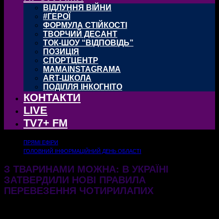
ВІДЛУННЯ ВІЙНИ
#ГЕРОЇ
ФОРМУЛА СТІЙКОСТІ
ТВОРЧИЙ ДЕСАНТ
ТОК-ШОУ “ВІДПОВІДЬ”
ПОЗИЦІЯ
СПОРТЦЕНТР
MAMAINSTAGRAMA
ART-ШКОЛА
ПОДІЛЛЯ ІНКОГНІТО
КОНТАКТИ
LIVE
TV7+ FM
ПРЯМІ ЕФІРИ
ГОЛОВНИЙ ІНФОРМАЦІЙНИЙ ДЕНЬ ОБЛАСТІ
З ТВАРИНАМИ МОЖНА: В УКРАЇНІ
ЗАТВЕРДИЛИ НОВІ ПРАВИЛА
ПЕРЕВЕЗЕННЯ ЧОТИРИЛАПИХ
10.07.2025
352