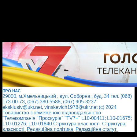
ПРО НАС
29000, м.Хмельницький , вул. Соборна , буд. 34 тел. (068)
173-00-73, (067) 380-5588, (067) 905-3237
eksklusiv@ukr.net, vinskevich1978@ukr.net (с) 2024
Товариство з обмеженою відповідальністю
"Телекомпанія "Проскурів" "TV7+" L10-00411; L10-01675;
L10-01276; L10-01840
Cтруктура власності
Cтруктура
власності
Редакційна політика
Редакційна статут
БІЛЬШЕ НОВИН