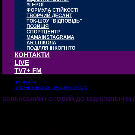
#ГЕРОЇ
ФОРМУЛА СТІЙКОСТІ
ТВОРЧИЙ ДЕСАНТ
ТОК-ШОУ “ВІДПОВІДЬ”
ПОЗИЦІЯ
СПОРТЦЕНТР
MAMAINSTAGRAMA
ART-ШКОЛА
ПОДІЛЛЯ ІНКОГНІТО
КОНТАКТИ
LIVE
TV7+ FM
ПРЯМІ ЕФІРИ
ГОЛОВНИЙ ІНФОРМАЦІЙНИЙ ДЕНЬ ОБЛАСТІ
ЗЕЛЕНСЬКИЙ ГОТОВИЙ ДО ВІДНОВЛЕННЯ 
21.05.2026
189
Чи справді Україна готується до нового етапу пе
передумови для діалогу на тлі війни?