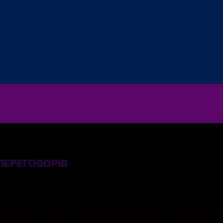
ПЕРЕГОВОРІВ
реговорів? Чому тема дипломатії знову повернулася