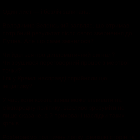
Один лист — і безліч запитань.
Володимир Зеленський заявляє, що отримав
потрібний результат після свого звернення до
Путіна. Але що саме змінилося?
Чи йдеться про дипломатичний сигнал?
Чи зрушився переговорний процес з мертвої
точки?
І як у Кремлі насправді сприйняли цю
ініціативу?
У час, коли кожна заява може впливати на
міжнародну політику, важливо зрозуміти не
лише сказане, а й приховані наслідки таких
кроків.
Розбираємо політичну логіку, реакцію сторін та