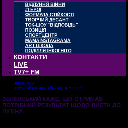
ВІДЛУННЯ ВІЙНИ
#ГЕРОЇ
ФОРМУЛА СТІЙКОСТІ
ТВОРЧИЙ ДЕСАНТ
ТОК-ШОУ “ВІДПОВІДЬ”
ПОЗИЦІЯ
СПОРТЦЕНТР
MAMAINSTAGRAMA
ART-ШКОЛА
ПОДІЛЛЯ ІНКОГНІТО
КОНТАКТИ
LIVE
TV7+ FM
ПРЯМІ ЕФІРИ
ГОЛОВНИЙ ІНФОРМАЦІЙНИЙ ДЕНЬ ОБЛАСТІ
ЗЕЛЕНСЬКИЙ КАЖЕ, ЩО ОТРИМАВ
ПОТРІБНИЙ РЕЗУЛЬТАТ ЩОДО ЛИСТА ДО
ПУТІНА
10.06.2026
148