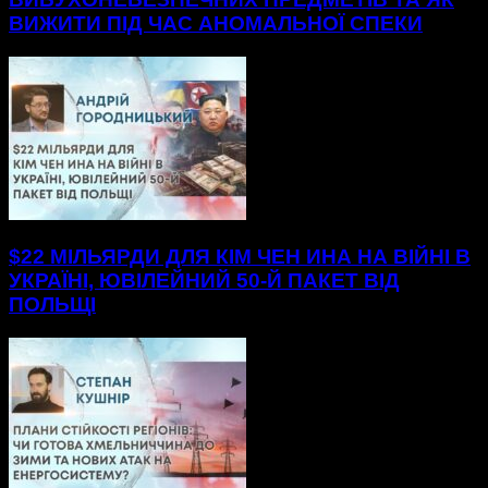
ВИЖИТИ ПІД ЧАС АНОМАЛЬНОЇ СПЕКИ
$22 МІЛЬЯРДИ ДЛЯ КІМ ЧЕН ИНА НА ВІЙНІ В
УКРАЇНІ, ЮВІЛЕЙНИЙ 50-Й ПАКЕТ ВІД
ПОЛЬЩІ