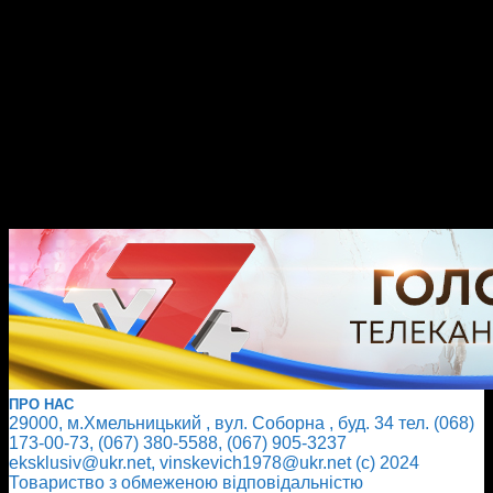
ПРО НАС
29000, м.Хмельницький , вул. Соборна , буд. 34 тел. (068)
173-00-73, (067) 380-5588, (067) 905-3237
eksklusiv@ukr.net, vinskevich1978@ukr.net (с) 2024
Товариство з обмеженою відповідальністю