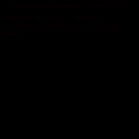
можливі сценарії подальшого розвитку подій.
Олег Постернак
— політолог,
Гість:
політтехнолог, керівник Центру політичної
розвідки.