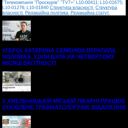
"Телекомпанія "Проскурів" "TV7+" L10-00411; L10-01675;
L10-01276; L10-01840
Cтруктура власності
Cтруктура
власності
Редакційна політика
Редакційна статут
БІЛЬШЕ НОВИН
#ГЕРОЇ. КАТЕРИНА СЕМЕНЮК ВТРАТИЛА
ЧОЛОВІКА, КОЛИ БУЛА НА ЧЕТВЕРТОМУ
МІСЯЦІ ВАГІТНОСТІ
У ХМЕЛЬНИЦЬКІЙ МІСЬКІЙ ЛІКАРНІ ПРАЦЮЄ
ОНОВЛЕНЕ ТРАВМАТОЛОГІЧНЕ ВІДДІЛЕННЯ