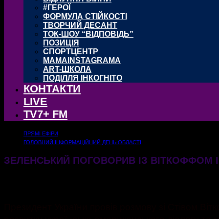
#ГЕРОЇ
ФОРМУЛА СТІЙКОСТІ
ТВОРЧИЙ ДЕСАНТ
ТОК-ШОУ “ВІДПОВІДЬ”
ПОЗИЦІЯ
СПОРТЦЕНТР
MAMAINSTAGRAMA
ART-ШКОЛА
ПОДІЛЛЯ ІНКОГНІТО
КОНТАКТИ
LIVE
TV7+ FM
ПРЯМІ ЕФІРИ
ГОЛОВНИЙ ІНФОРМАЦІЙНИЙ ДЕНЬ ОБЛАСТІ
ЗЕЛЕНСЬКИЙ ПОГОВОРИВ ІЗ ВІТКОФФОМ 
09.06.2026
158
Президент України провів розмову зі
Стівом Віт
розвитку українсько-американського діалогу та 