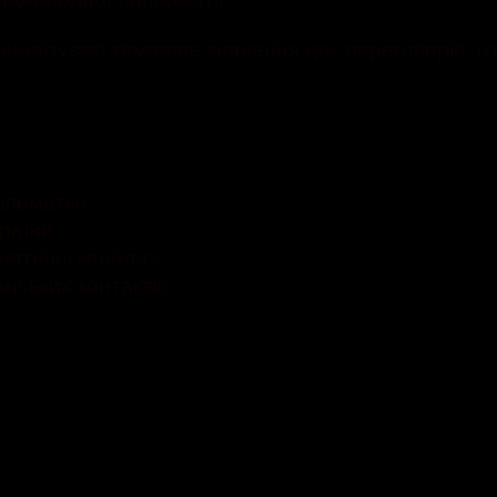
налізуємо можливе значення цих переговорів, їхн
пломатію;
раїни;
матичні канали;
нських контактів.