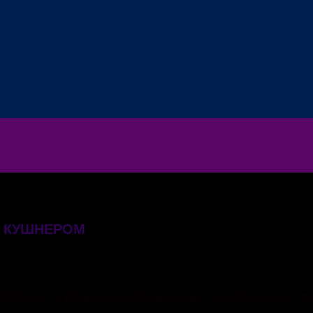
І КУШНЕРОМ
коффом
та
Джаредом Кушнером
. Наскільки важли
міжнародної дипломатії?