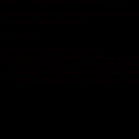
У новому випуску разом з Олексієм Буряченком а
подальшої підтримки України.
Обговоримо:
які сигнали може нести ця розмова;
як подібні контакти впливають на міжнародну ди
чи можуть вони сприяти посиленню підтримки Ук
яку роль сьогодні відіграють неформальні дипло
чого очікувати від подальших українсько-америка