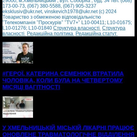
29000, м.Хмельницький , вул. Соборна , буд. 34 тел. (068)
173-00-73, (067) 380-5588, (067) 905-3237
eksklusiv@ukr.net, vinskevich1978@ukr.net (с) 2024
Товариство з обмеженою відповідальністю
"Телекомпанія "Проскурів" "TV7+" L10-00411; L10-01675;
L10-01276; L10-01840
Cтруктура власності
Cтруктура
власності
Редакційна політика
Редакційна статут
БІЛЬШЕ НОВИН
#ГЕРОЇ. КАТЕРИНА СЕМЕНЮК ВТРАТИЛА
ЧОЛОВІКА, КОЛИ БУЛА НА ЧЕТВЕРТОМУ
МІСЯЦІ ВАГІТНОСТІ
У ХМЕЛЬНИЦЬКІЙ МІСЬКІЙ ЛІКАРНІ ПРАЦЮЄ
ОНОВЛЕНЕ ТРАВМАТОЛОГІЧНЕ ВІДДІЛЕННЯ