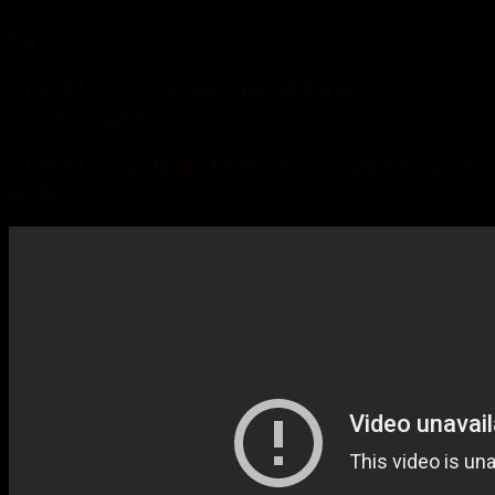
Гості:
СЕРГІЙ РЕДЬКО, керівник EPAM в
Хмельницькій.
СЕРГІЙ СОКОЛОВСЬКИЙ, проєктний менеджер
EPAM.