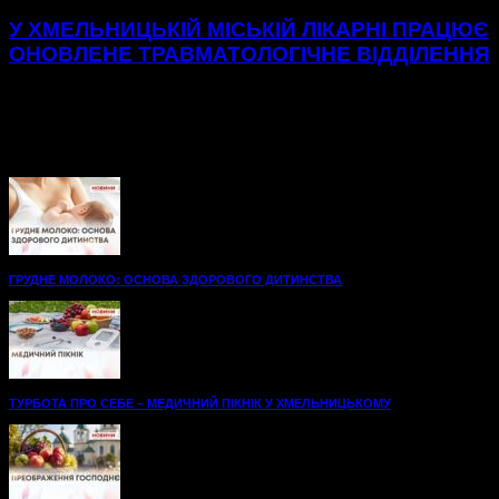
У ХМЕЛЬНИЦЬКІЙ МІСЬКІЙ ЛІКАРНІ ПРАЦЮЄ
ОНОВЛЕНЕ ТРАВМАТОЛОГІЧНЕ ВІДДІЛЕННЯ
Нові, просторі палати до послуг пацієнтів
травматологічного відділення Хмельницької міської
лікарні.48 нових ліжок, вбиральні — усе для максимального
комфорту на шляху до одужання. А...
ГРУДНЕ МОЛОКО: ОСНОВА ЗДОРОВОГО ДИТИНСТВА
ТУРБОТА ПРО СЕБЕ – МЕДИЧНИЙ ПІКНІК У ХМЕЛЬНИЦЬКОМУ