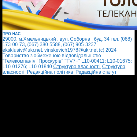
ПРО НАС
29000, м.Хмельницький , вул. Соборна , буд. 34 тел. (068)
173-00-73, (067) 380-5588, (067) 905-3237
eksklusiv@ukr.net, vinskevich1978@ukr.net (с) 2024
Товариство з обмеженою відповідальністю
"Телекомпанія "Проскурів" "TV7+" L10-00411; L10-01675;
L10-01276; L10-01840
Cтруктура власності
Cтруктура
власності
Редакційна політика
Редакційна статут