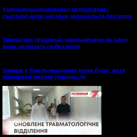
Хмельницькводоканал попереджає:
сьогодні деякі містяни залишаться без води
Тимчасові труднощі: хмельничани на один
день залишаться без води
Завтра у Хмельницькому вода буде: дату
промивки мережі перенесли