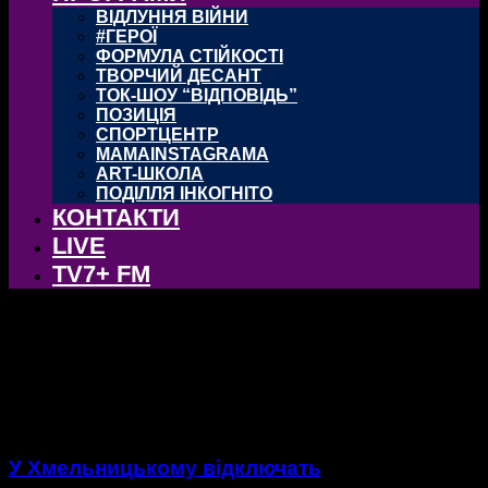
ВІДЛУННЯ ВІЙНИ
#ГЕРОЇ
ФОРМУЛА СТІЙКОСТІ
ТВОРЧИЙ ДЕСАНТ
ТОК-ШОУ “ВІДПОВІДЬ”
ПОЗИЦІЯ
СПОРТЦЕНТР
MAMAINSTAGRAMA
ART-ШКОЛА
ПОДІЛЛЯ ІНКОГНІТО
КОНТАКТИ
LIVE
TV7+ FM
тег:
“Хмельницькводоканал”
У Хмельницькому відключать