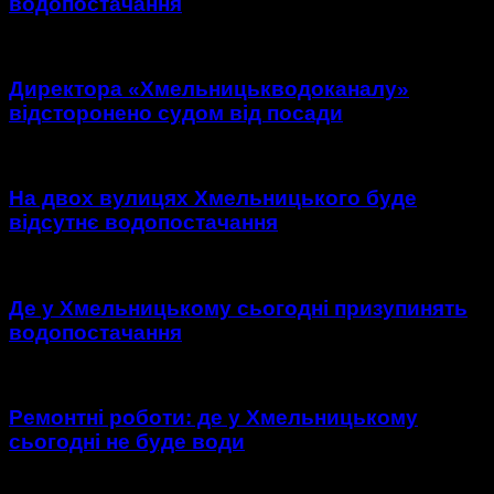
водопостачання
Директора «Хмельницькводоканалу»
відсторонено судом від посади
На двох вулицях Хмельницького буде
відсутнє водопостачання
Де у Хмельницькому сьогодні призупинять
водопостачання
Ремонтні роботи: де у Хмельницькому
сьогодні не буде води