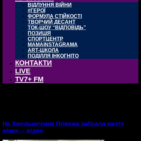
ВІДЛУННЯ ВІЙНИ
#ГЕРОЇ
ФОРМУЛА СТІЙКОСТІ
ТВОРЧИЙ ДЕСАНТ
ТОК-ШОУ “ВІДПОВІДЬ”
ПОЗИЦІЯ
СПОРТЦЕНТР
MAMAINSTAGRAMA
ART-ШКОЛА
ПОДІЛЛЯ ІНКОГНІТО
КОНТАКТИ
LIVE
TV7+ FM
тег: Хоровець
На Хмельниччині Пожежа забрала життя
жінки, – відео