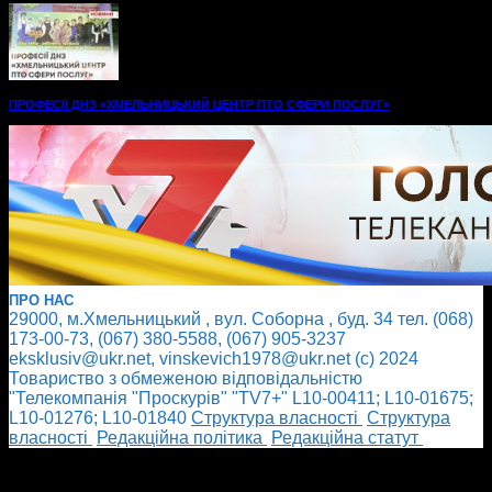
ПРОФЕСІЇ ДНЗ «ХМЕЛЬНИЦЬКИЙ ЦЕНТР ПТО СФЕРИ ПОСЛУГ»
ПРО НАС
29000, м.Хмельницький , вул. Соборна , буд. 34 тел. (068)
173-00-73, (067) 380-5588, (067) 905-3237
eksklusiv@ukr.net, vinskevich1978@ukr.net (с) 2024
Товариство з обмеженою відповідальністю
"Телекомпанія "Проскурів" "TV7+" L10-00411; L10-01675;
L10-01276; L10-01840
Cтруктура власності
Cтруктура
власності
Редакційна політика
Редакційна статут