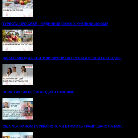
ТУРБОТА ПРО СЕБЕ – МЕДИЧНИЙ ПІКНІК У ХМЕЛЬНИЦЬКОМУ
ДАРИ ПРИРОДИ ОСВЯТИЛИ ВІРЯНИ НА ПРЕОБРАЖЕННЯ ГОСПОДНЄ
НОВАТОРСЬКІ ІДЕЇ МОЛОДИХ АТОМНИКІВ
США МІЖ ІРАНОМ ТА УКРАЇНОЮ: ЧИ ВТРАТИТЬ ТРАМП ШАНС НА МИР...