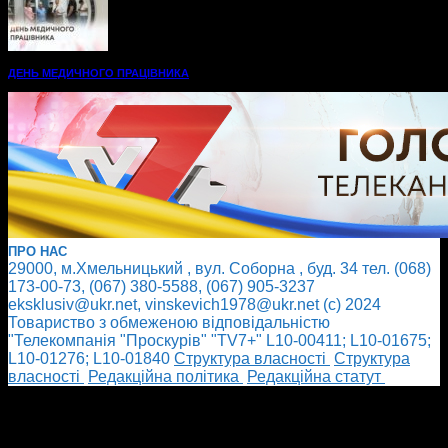
ДЕНЬ МЕДИЧНОГО ПРАЦІВНИКА
ПРО НАС
29000, м.Хмельницький , вул. Соборна , буд. 34 тел. (068)
173-00-73, (067) 380-5588, (067) 905-3237
eksklusiv@ukr.net, vinskevich1978@ukr.net (с) 2024
Товариство з обмеженою відповідальністю
"Телекомпанія "Проскурів" "TV7+" L10-00411; L10-01675;
L10-01276; L10-01840
Cтруктура власності
Cтруктура
власності
Редакційна політика
Редакційна статут