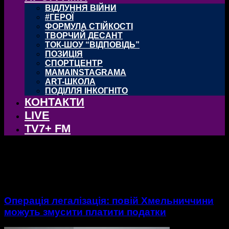
ВІДЛУННЯ ВІЙНИ
#ГЕРОЇ
ФОРМУЛА СТІЙКОСТІ
ТВОРЧИЙ ДЕСАНТ
ТОК-ШОУ “ВІДПОВІДЬ”
ПОЗИЦІЯ
СПОРТЦЕНТР
MAMAINSTAGRAMA
ART-ШКОЛА
ПОДІЛЛЯ ІНКОГНІТО
КОНТАКТИ
LIVE
TV7+ FM
тег: Ігор Клименко
Операція легалізація: повій Хмельниччини
можуть змусити платити податки