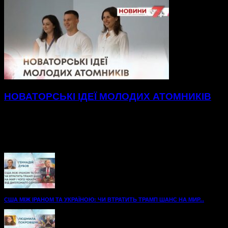
НОВАТОРСЬКІ ІДЕЇ МОЛОДИХ АТОМНИКІВ
Протягом двох днів у НТЦ Хмельницької АЕС проходив
конкурс наукових доповідей, у якому свої напрацювання у
двох напрямках – виробничому та соціально-
просвітницькому, представили 14...
США МІЖ ІРАНОМ ТА УКРАЇНОЮ: ЧИ ВТРАТИТЬ ТРАМП ШАНС НА МИР...