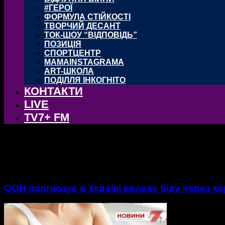
#ГЕРОЇ
ФОРМУЛА СТІЙКОСТІ
ТВОРЧИЙ ДЕСАНТ
ТОК-ШОУ “ВІДПОВІДЬ”
ПОЗИЦІЯ
СПОРТЦЕНТР
MAMAINSTAGRAMA
ART-ШКОЛА
ПОДІЛЛЯ ІНКОГНІТО
КОНТАКТИ
LIVE
TV7+ FM
тег: ООН
ООН прогнозує в Україні велику біду через к