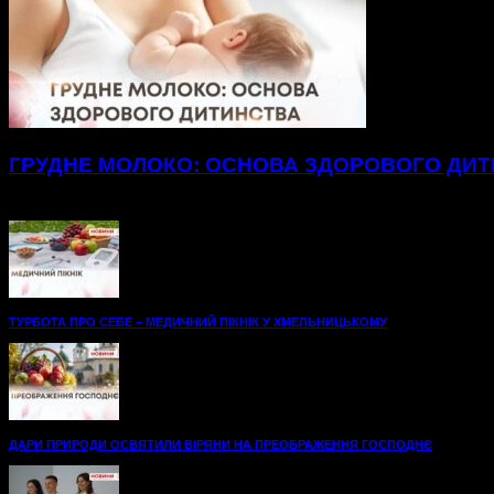
ГРУДНЕ МОЛОКО: ОСНОВА ЗДОРОВОГО ДИ
Майже два з половиною кілограми лише за місяць набрав мале
ТУРБОТА ПРО СЕБЕ – МЕДИЧНИЙ ПІКНІК У ХМЕЛЬНИЦЬКОМУ
ДАРИ ПРИРОДИ ОСВЯТИЛИ ВІРЯНИ НА ПРЕОБРАЖЕННЯ ГОСПОДНЄ