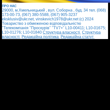
ПРО НАС
29000, м.Хмельницький , вул. Соборна , буд. 34 тел. (068)
173-00-73, (067) 380-5588, (067) 905-3237
eksklusiv@ukr.net, vinskevich1978@ukr.net (с) 2024
Товариство з обмеженою відповідальністю
"Телекомпанія "Проскурів" "TV7+" L10-00411; L10-01675;
L10-01276; L10-01840
Cтруктура власності
Cтруктура
власності
Редакційна політика
Редакційна статут