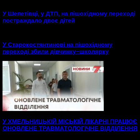
У Шепетівці, у ДТП, на пішохідному переході
постраждало двоє дітей
У Старокостянтинові на пішохідному
переході збили дівчинку−школярку
У ХМЕЛЬНИЦЬКІЙ МІСЬКІЙ ЛІКАРНІ ПРАЦЮЄ
ОНОВЛЕНЕ ТРАВМАТОЛОГІЧНЕ ВІДДІЛЕННЯ