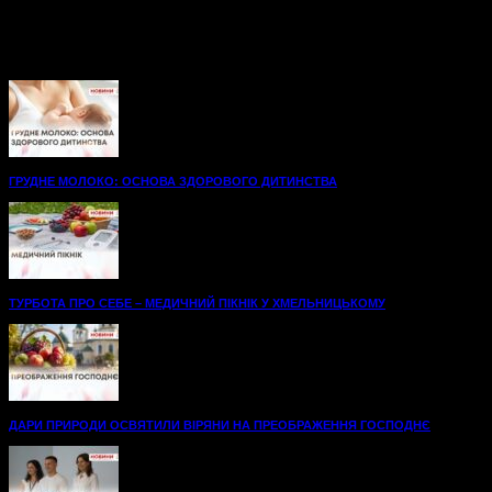
Нові, просторі палати до послуг пацієнтів
травматологічного відділення Хмельницької міської
лікарні.48 нових ліжок, вбиральні — усе для максимального
комфорту на шляху до одужання. А...
ГРУДНЕ МОЛОКО: ОСНОВА ЗДОРОВОГО ДИТИНСТВА
ТУРБОТА ПРО СЕБЕ – МЕДИЧНИЙ ПІКНІК У ХМЕЛЬНИЦЬКОМУ
ДАРИ ПРИРОДИ ОСВЯТИЛИ ВІРЯНИ НА ПРЕОБРАЖЕННЯ ГОСПОДНЄ