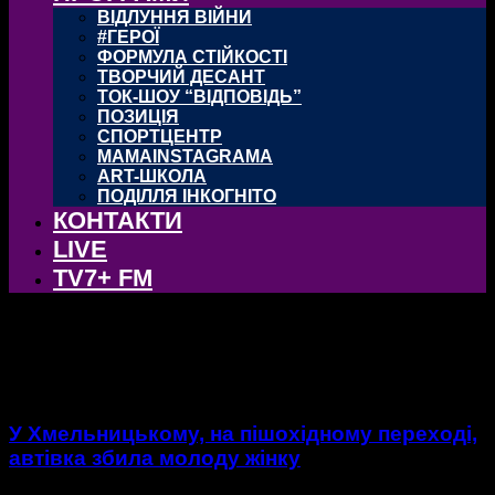
ВІДЛУННЯ ВІЙНИ
#ГЕРОЇ
ФОРМУЛА СТІЙКОСТІ
ТВОРЧИЙ ДЕСАНТ
ТОК-ШОУ “ВІДПОВІДЬ”
ПОЗИЦІЯ
СПОРТЦЕНТР
MAMAINSTAGRAMA
ART-ШКОЛА
ПОДІЛЛЯ ІНКОГНІТО
КОНТАКТИ
LIVE
TV7+ FM
тег: пішохідний перехід
У Хмельницькому, на пішохідному переході,
автівка збила молоду жінку