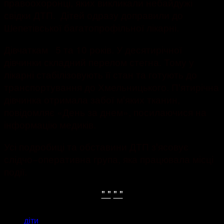
правоохоронці, яких викликали небайдужі
свідки ДТП. Дітей одразу доправили до
Шепетівської багатопрофільної лікарні.
Дівчаткам 5 та 10 ро­ків. У десятирічної
дівчинки складний перелом стегна. Тому у
лікарні стабілізовують її стан та готують до
транспортування до Хмельницького. Пꞌятирічна
дівчинка отримала забої мꞌяких тканин,
повідомляє «День за днем», посилаючися на
інформацію медиків.
Усі подробиці та обставини ДТП зꞌясовує
слідчо−оперативна група, яка працювала місці
події.
" "
" "
ТЕГИ
діти