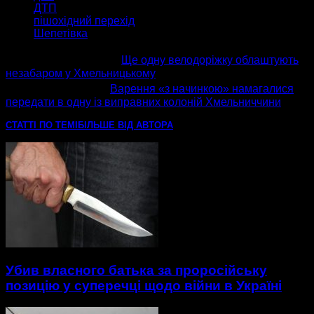
ДТП
пішохідний перехід
Шепетівка
попередня стаття
Ще одну велодоріжку облаштують
незабаром у Хмельницькому
наступна стаття
Варення «з начинкою» намагалися
передати в одну із виправних колоній Хмельниччини
СТАТТІ ПО ТЕМІ
БІЛЬШЕ ВІД АВТОРА
Убив власного батька за проросійську
позицію у суперечці щодо війни в Україні