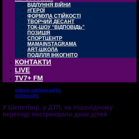
ВІДЛУННЯ ВІЙНИ
#ГЕРОЇ
ФОРМУЛА СТІЙКОСТІ
ТВОРЧИЙ ДЕСАНТ
ТОК-ШОУ “ВІДПОВІДЬ”
ПОЗИЦІЯ
СПОРТЦЕНТР
MAMAINSTAGRAMA
ART-ШКОЛА
ПОДІЛЛЯ ІНКОГНІТО
КОНТАКТИ
LIVE
TV7+ FM
НОВИНИ ХМЕЛЬНИЦЬКОГО
НАДЗВИЧАЙНІ
У Шепетівці, у ДТП, на пішохідному
переході постраждало двоє дітей
Дорожньо−транспортна пригода, якій постраждало двоє дівчаток, трапилася вчора,
6 ве¬рес¬ня, увечері
07.09.2021