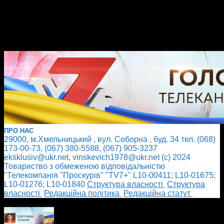
ПРО НАС
29000, м.Хмельницький , вул. Соборна , буд. 34 тел. (068)
173-00-73, (067) 380-5588, (067) 905-3237
eksklusiv@ukr.net, vinskevich1978@ukr.net (с) 2024
Товариство з обмеженою відповідальністю
"Телекомпанія "Проскурів" "TV7+" L10-00411; L10-01675;
L10-01276; L10-01840
Cтруктура власності
Cтруктура
власності
Редакційна політика
Редакційна статут
БІЛЬШЕ НОВИН