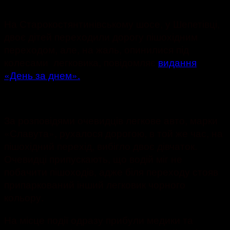
1011
На Старокостянтинівському шосе, у Шепетівці,
двоє дітей переходили дорогу пішохідним
переходом, але, на жаль, опинилися під
колесами легковика, повідомляє
видання
«День за днем».
За розповідями очевидців легкове авто, марки
«Славута», рухалося дорогою, в той же час, на
пішохідний перехід, вибігло двоє дівчаток.
Очевидці припускають, що водій міг не
побачити пішоходів, адже біля переходу стояв
припаркований інший легковик чорного
кольору.
На місце події одразу прибули медики та