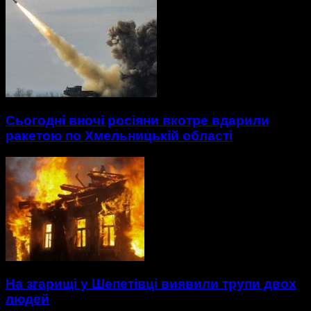
Сьогодні вночі росіяни вкотре вдарили
ракетою по Хмельницькій області
На згарищі у Шепетівці виявили трупи двох
людей