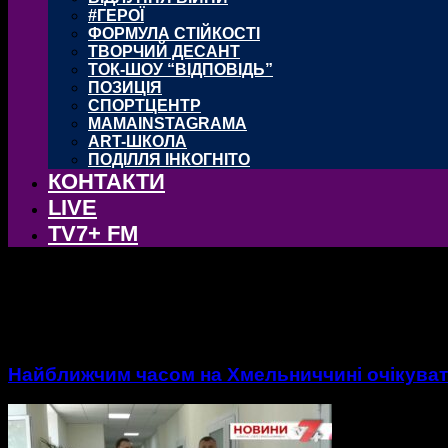
#ГЕРОЇ
ФОРМУЛА СТІЙКОСТІ
ТВОРЧИЙ ДЕСАНТ
ТОК-ШОУ “ВІДПОВІДЬ”
ПОЗИЦІЯ
СПОРТЦЕНТР
MAMAINSTAGRAMA
ART-ШКОЛА
ПОДІЛЛЯ ІНКОГНІТО
КОНТАКТИ
LIVE
TV7+ FM
тег: Похолодання
Найближчим часом на Хмельниччині очікуват