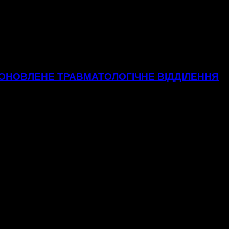
 ОНОВЛЕНЕ ТРАВМАТОЛОГІЧНЕ ВІДДІЛЕННЯ
о відділення Хмельницької міської лікарні.48 нових ліжок, вб