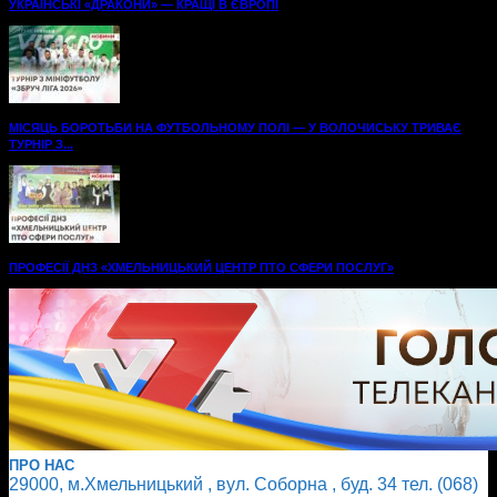
УКРАЇНСЬКІ «ДРАКОНИ» — КРАЩІ В ЄВРОПІ
МІСЯЦЬ БОРОТЬБИ НА ФУТБОЛЬНОМУ ПОЛІ — У ВОЛОЧИСЬКУ ТРИВАЄ
ТУРНІР З...
ПРОФЕСІЇ ДНЗ «ХМЕЛЬНИЦЬКИЙ ЦЕНТР ПТО СФЕРИ ПОСЛУГ»
ПРО НАС
29000, м.Хмельницький , вул. Соборна , буд. 34 тел. (068)