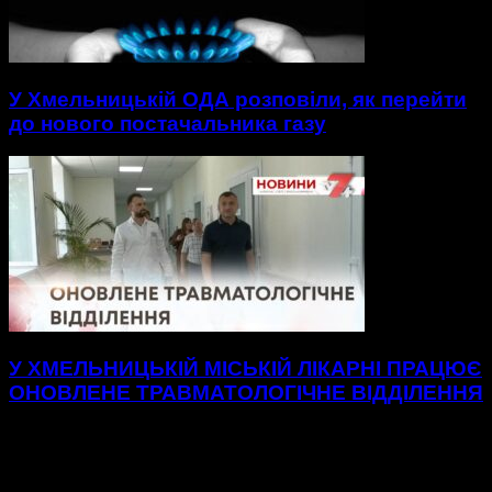
У Хмельницькій ОДА розповіли, як перейти
до нового постачальника газу
У ХМЕЛЬНИЦЬКІЙ МІСЬКІЙ ЛІКАРНІ ПРАЦЮЄ
ОНОВЛЕНЕ ТРАВМАТОЛОГІЧНЕ ВІДДІЛЕННЯ
Нові, просторі палати до послуг пацієнтів
травматологічного відділення Хмельницької міської
лікарні.48 нових ліжок, вбиральні — усе для максимального