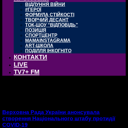
ВІДЛУННЯ ВІЙНИ
#ГЕРОЇ
ФОРМУЛА СТІЙКОСТІ
ТВОРЧИЙ ДЕСАНТ
ТОК-ШОУ “ВІДПОВІДЬ”
ПОЗИЦІЯ
СПОРТЦЕНТР
MAMAINSTAGRAMA
ART-ШКОЛА
ПОДІЛЛЯ ІНКОГНІТО
КОНТАКТИ
LIVE
TV7+ FM
тег: постанова
Верховна Рада України анонсувала
створення Національного штабу протидії
COVID-19