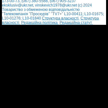
173-00-73, (067) 380-5588, (067) 905-3237
eksklusiv@ukr.net, vinskevich1978@ukr.net (с) 2024
Товариство з обмеженою відповідальністю
"Телекомпанія "Проскурів" "TV7+" L10-00411; L10-01675;
L10-01276; L10-01840
Cтруктура власності
Cтруктура
власності
Редакційна політика
Редакційна статут