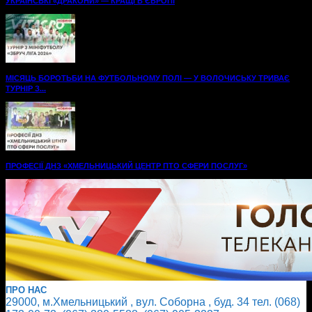
УКРАЇНСЬКІ «ДРАКОНИ» — КРАЩІ В ЄВРОПІ
МІСЯЦЬ БОРОТЬБИ НА ФУТБОЛЬНОМУ ПОЛІ — У ВОЛОЧИСЬКУ ТРИВАЄ
ТУРНІР З...
ПРОФЕСІЇ ДНЗ «ХМЕЛЬНИЦЬКИЙ ЦЕНТР ПТО СФЕРИ ПОСЛУГ»
ПРО НАС
29000, м.Хмельницький , вул. Соборна , буд. 34 тел. (068)