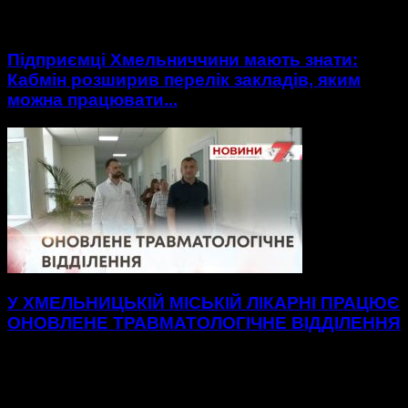
Підприємці Хмельниччини мають знати:
Кабмін розширив перелік закладів, яким
можна працювати...
У ХМЕЛЬНИЦЬКІЙ МІСЬКІЙ ЛІКАРНІ ПРАЦЮЄ
ОНОВЛЕНЕ ТРАВМАТОЛОГІЧНЕ ВІДДІЛЕННЯ
Нові, просторі палати до послуг пацієнтів
травматологічного відділення Хмельницької міської
лікарні.48 нових ліжок, вбиральні — усе для максимального