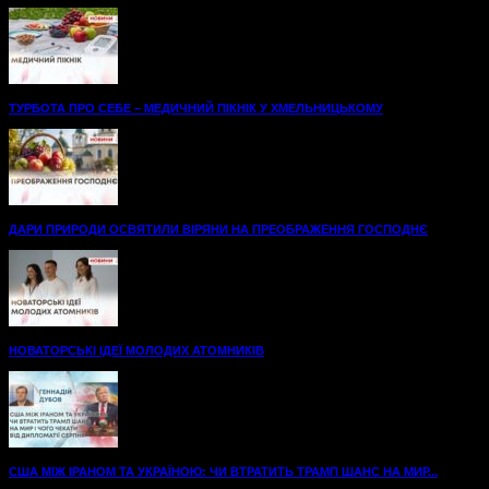
ТУРБОТА ПРО СЕБЕ – МЕДИЧНИЙ ПІКНІК У ХМЕЛЬНИЦЬКОМУ
ДАРИ ПРИРОДИ ОСВЯТИЛИ ВІРЯНИ НА ПРЕОБРАЖЕННЯ ГОСПОДНЄ
НОВАТОРСЬКІ ІДЕЇ МОЛОДИХ АТОМНИКІВ
США МІЖ ІРАНОМ ТА УКРАЇНОЮ: ЧИ ВТРАТИТЬ ТРАМП ШАНС НА МИР...