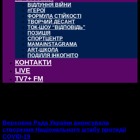
ВІДЛУННЯ ВІЙНИ
#ГЕРОЇ
ФОРМУЛА СТІЙКОСТІ
ТВОРЧИЙ ДЕСАНТ
ТОК-ШОУ “ВІДПОВІДЬ”
ПОЗИЦІЯ
СПОРТЦЕНТР
MAMAINSTAGRAMA
ART-ШКОЛА
ПОДІЛЛЯ ІНКОГНІТО
КОНТАКТИ
LIVE
TV7+ FM
тег: Протидія
Верховна Рада України анонсувала
створення Національного штабу протидії
COVID-19