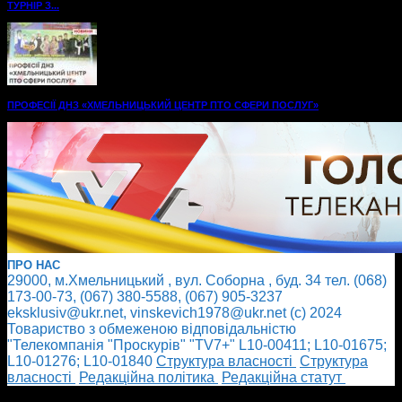
ТУРНІР З...
ПРОФЕСІЇ ДНЗ «ХМЕЛЬНИЦЬКИЙ ЦЕНТР ПТО СФЕРИ ПОСЛУГ»
ПРО НАС
29000, м.Хмельницький , вул. Соборна , буд. 34 тел. (068)
173-00-73, (067) 380-5588, (067) 905-3237
eksklusiv@ukr.net, vinskevich1978@ukr.net (с) 2024
Товариство з обмеженою відповідальністю
"Телекомпанія "Проскурів" "TV7+" L10-00411; L10-01675;
L10-01276; L10-01840
Cтруктура власності
Cтруктура
власності
Редакційна політика
Редакційна статут