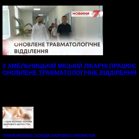
У ХМЕЛЬНИЦЬКІЙ МІСЬКІЙ ЛІКАРНІ ПРАЦЮЄ
ОНОВЛЕНЕ ТРАВМАТОЛОГІЧНЕ ВІДДІЛЕННЯ
Нові, просторі палати до послуг пацієнтів
травматологічного відділення Хмельницької міської
лікарні.48 нових ліжок, вбиральні — усе для максимального
комфорту на шляху до одужання. А...
ГРУДНЕ МОЛОКО: ОСНОВА ЗДОРОВОГО ДИТИНСТВА