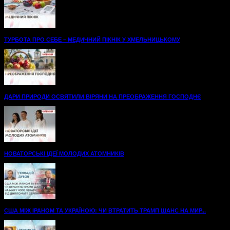
ТУРБОТА ПРО СЕБЕ – МЕДИЧНИЙ ПІКНІК У ХМЕЛЬНИЦЬКОМУ
ДАРИ ПРИРОДИ ОСВЯТИЛИ ВІРЯНИ НА ПРЕОБРАЖЕННЯ ГОСПОДНЄ
НОВАТОРСЬКІ ІДЕЇ МОЛОДИХ АТОМНИКІВ
США МІЖ ІРАНОМ ТА УКРАЇНОЮ: ЧИ ВТРАТИТЬ ТРАМП ШАНС НА МИР...