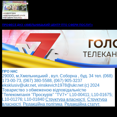
ПРОФЕСІЇ ДНЗ «ХМЕЛЬНИЦЬКИЙ ЦЕНТР ПТО СФЕРИ ПОСЛУГ»
ПРО НАС
29000, м.Хмельницький , вул. Соборна , буд. 34 тел. (068)
173-00-73, (067) 380-5588, (067) 905-3237
eksklusiv@ukr.net, vinskevich1978@ukr.net (с) 2024
Товариство з обмеженою відповідальністю
"Телекомпанія "Проскурів" "TV7+" L10-00411; L10-01675;
L10-01276; L10-01840
Cтруктура власності
Cтруктура
власності
Редакційна політика
Редакційна статут