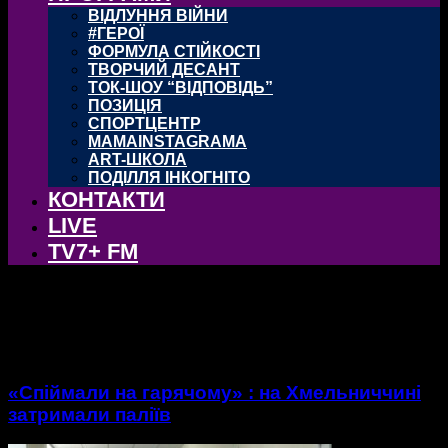
ВІДЛУННЯ ВІЙНИ
#ГЕРОЇ
ФОРМУЛА СТІЙКОСТІ
ТВОРЧИЙ ДЕСАНТ
ТОК-ШОУ “ВІДПОВІДЬ”
ПОЗИЦІЯ
СПОРТЦЕНТР
MAMAINSTAGRAMA
ART-ШКОЛА
ПОДІЛЛЯ ІНКОГНІТО
КОНТАКТИ
LIVE
TV7+ FM
тег: суха рослинність
«Спіймали на гарячому» : на Хмельниччині
затримали паліїв