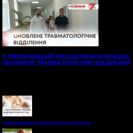
У ХМЕЛЬНИЦЬКІЙ МІСЬКІЙ ЛІКАРНІ ПРАЦЮЄ
ОНОВЛЕНЕ ТРАВМАТОЛОГІЧНЕ ВІДДІЛЕННЯ
Нові, просторі палати до послуг пацієнтів
травматологічного відділення Хмельницької міської
лікарні.48 нових ліжок, вбиральні — усе для максимального
комфорту на шляху до одужання. А...
ГРУДНЕ МОЛОКО: ОСНОВА ЗДОРОВОГО ДИТИНСТВА