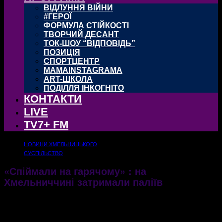
ВІДЛУННЯ ВІЙНИ
#ГЕРОЇ
ФОРМУЛА СТІЙКОСТІ
ТВОРЧИЙ ДЕСАНТ
ТОК-ШОУ “ВІДПОВІДЬ”
ПОЗИЦІЯ
СПОРТЦЕНТР
MAMAINSTAGRAMA
ART-ШКОЛА
ПОДІЛЛЯ ІНКОГНІТО
КОНТАКТИ
LIVE
TV7+ FM
НОВИНИ ХМЕЛЬНИЦЬКОГО
СУСПІЛЬСТВО
«Спіймали на гарячому» : на
Хмельниччині затримали паліїв
Настала осінь, а разом із нею і сезон прибирань та фінішу польових робіт
08.10.2021
926