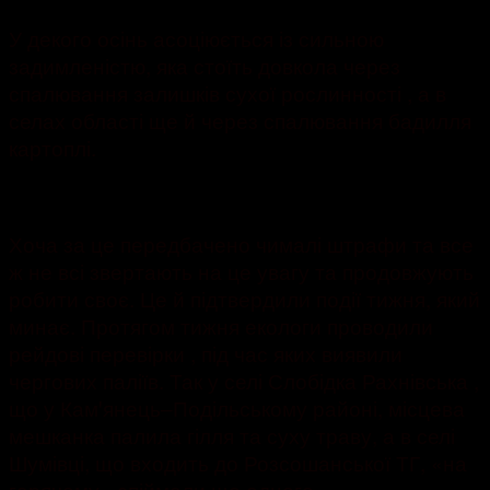
У декого осінь асоціюється із сильною
задимленістю, яка стоїть довкола через
спалювання залишків сухої рослинності , а в
селах області ще й через спалювання бадилля
картоплі.
Хоча за це передбачено чималі штрафи та все
ж не всі звертають на це увагу та продовжують
робити своє. Це й підтвердили події тижня, який
минає. Протягом тижня екологи проводили
рейдові перевірки , під час яких виявили
чергових паліїв. Так у селі Слобідка Рахнівська ,
що у Камꞌянець‒Подільському районі, місцева
мешканка палила гілля та суху траву, а в селі
Шумівці, що входить до Розсошанської ТГ, «на
гарячому» спіймали ще одного