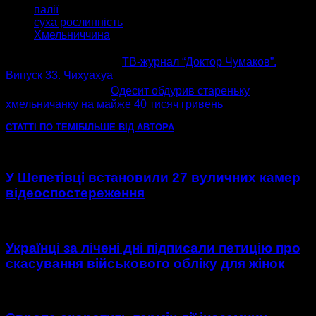
палії
суха рослинність
Хмельниччина
попередня стаття
ТВ-журнал “Доктор Чумаков”.
Випуск 33. Чихуахуа
наступна стаття
Одесит обдурив стареньку
хмельничанку на майже 40 тисяч гривень
СТАТТІ ПО ТЕМІ
БІЛЬШЕ ВІД АВТОРА
У Шепетівці встановили 27 вуличних камер
відеоспостереження
Українці за лічені дні підписали петицію про
скасування військового обліку для жінок