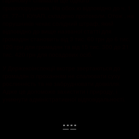
правопорушника. На обох.ю відповідно до ч. 1
ст. 77‒1 КУпАП, складено протоколи. Отож , на
порушників чекає солідний штраф, який
відповідно до вище названої статті для
громадян становить від 3 тис. 60 грн до 6 тис.
120 грн для громадян та від 15 тис. 300 до 21
тис. 420 грн для посадових осіб.
У Держекоінспекції вкотре звертаються до
громадян із проханням не спалювати суху
рослинність та не забруднювати довкілля.
Адже це допоможе захистити і природу, і
уникнути адміністративної відповідальності.
" "
" "
ТЕГИ