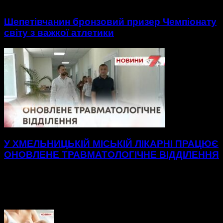
Шепетівчанин бронзовий призер Чемпіонату
світу з важкої атлетики
У ХМЕЛЬНИЦЬКІЙ МІСЬКІЙ ЛІКАРНІ ПРАЦЮЄ
ОНОВЛЕНЕ ТРАВМАТОЛОГІЧНЕ ВІДДІЛЕННЯ
Нові, просторі палати до послуг пацієнтів
травматологічного відділення Хмельницької міської
лікарні.48 нових ліжок, вбиральні — усе для максимального
комфорту на шляху до одужання. А...