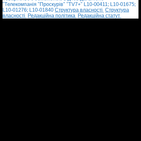
"Телекомпанія "Проскурів" "TV7+" L10-00411; L10-01675;
L10-01276; L10-01840
Cтруктура власності
Cтруктура
власності
Редакційна політика
Редакційна статут