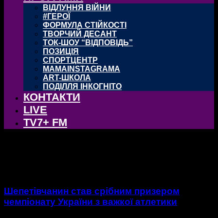
ВІДЛУННЯ ВІЙНИ
#ГЕРОЇ
ФОРМУЛА СТІЙКОСТІ
ТВОРЧИЙ ДЕСАНТ
ТОК-ШОУ “ВІДПОВІДЬ”
ПОЗИЦІЯ
СПОРТЦЕНТР
MAMAINSTAGRAMA
ART-ШКОЛА
ПОДІЛЛЯ ІНКОГНІТО
КОНТАКТИ
LIVE
TV7+ FM
тег: важка атлетика
Шепетівчанин став срібним призером
чемпіонату України з важкої атлетики