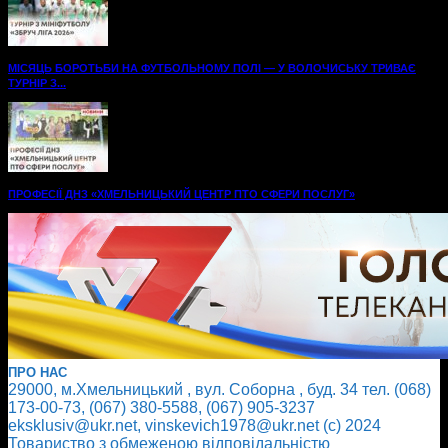
МІСЯЦЬ БОРОТЬБИ НА ФУТБОЛЬНОМУ ПОЛІ — У ВОЛОЧИСЬКУ ТРИВАЄ
ТУРНІР З...
ПРОФЕСІЇ ДНЗ «ХМЕЛЬНИЦЬКИЙ ЦЕНТР ПТО СФЕРИ ПОСЛУГ»
ПРО НАС
29000, м.Хмельницький , вул. Соборна , буд. 34 тел. (068)
173-00-73, (067) 380-5588, (067) 905-3237
eksklusiv@ukr.net, vinskevich1978@ukr.net (с) 2024
Товариство з обмеженою відповідальністю